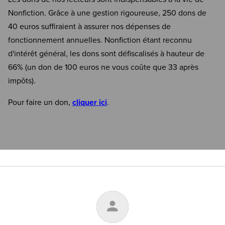
Nonfiction. Grâce à une gestion rigoureuse, 250 dons de
40 euros suffiraient à assurer nos dépenses de
fonctionnement annuelles. Nonfiction étant reconnu
d'intérêt général, les dons sont défiscalisés à hauteur de
66% (un don de 100 euros ne vous coûte que 33 après
impôts).
Pour faire un don,
cliquer ici
.