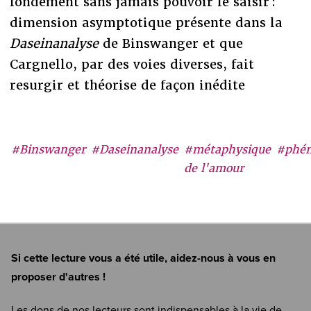
fondement sans jamais pouvoir le saisir :
dimension asymptotique présente dans la
Daseinanalyse
de Binswanger et que
Cargnello, par des voies diverses, fait
resurgir et théorise de façon inédite
#Binswanger
#Daseinanalyse
#métaphysique
#phén
de l'amour
Si cette lecture vous a été utile, aidez-nous à vous en
proposer d'autres !
Les dons de nos lecteurs sont indispensables à la vie de