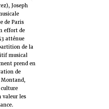
rez), Joseph
musicale
e de Paris
 effort de
53 atténue
artition de la
itif musical
ement prend en
ration de
t, Montand,
culture
 valeur les
sance.