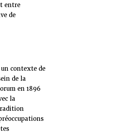
t entre
ive de
s un contexte de
sein de la
ntorum en 1896
vec la
tradition
 préoccupations
êtes