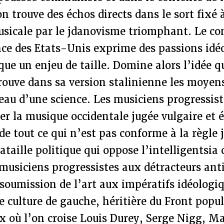
on trouve des échos directs dans le sort fixé à
sicale par le jdanovisme triomphant. Le con
nce des Etats-Unis exprime des passions idé
que un enjeu de taille. Domine alors l’idée q
uve dans sa version stalinienne les moyens 
eau d’une science. Les musiciens progressis
er la musique occidentale jugée vulgaire et él
e tout ce qui n’est pas conforme à la règle
taille politique qui oppose l’intelligentsi
s musiciens progressistes aux détracteurs a
a soumission de l’art aux impératifs idéologiq
e culture de gauche, héritière du Front popu
x où l’on croise Louis Durey, Serge Nigg, M