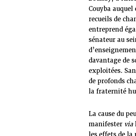
Couyba auquel e
recueils de cha
entreprend égal
sénateur au sei
d’enseignement
davantage de s
exploitées. Sa
de profonds ch
la fraternité h
La cause du peu
manifester
via
les effets de l