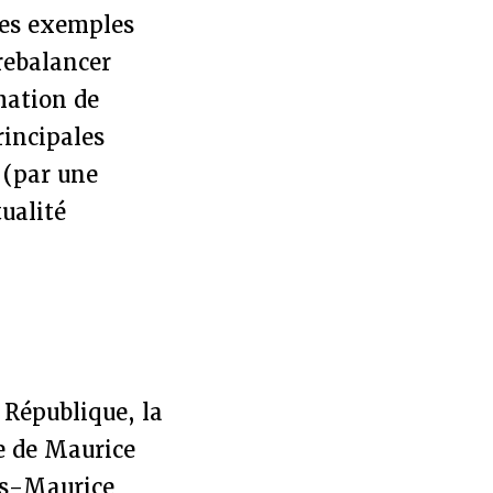
les exemples
rebalancer
mation de
rincipales
 (par une
tualité
 République, la
e de Maurice
les-Maurice