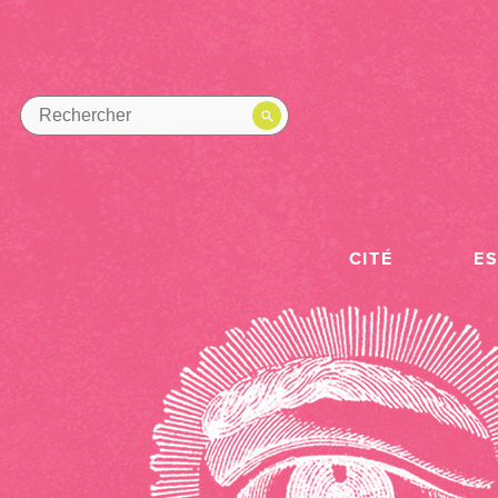
CITÉ
E