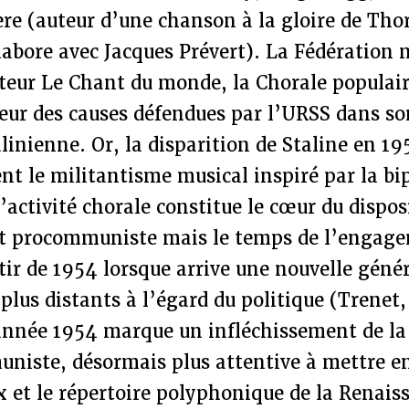
re (auteur d’une chanson à la gloire de Tho
abore avec Jacques Prévert). La Fédération 
iteur Le Chant du monde, la Chorale populair
eur des causes défendues par l’URSS dans son
inienne. Or, la disparition de Staline en 19
t le militantisme musical inspiré par la bip
L’activité chorale constitue le cœur du dispos
et procommuniste mais le temps de l’engag
rtir de 1954 lorsque arrive une nouvelle géné
plus distants à l’égard du politique (Trene
année 1954 marque un infléchissement de la 
niste, désormais plus attentive à mettre en
x et le répertoire polyphonique de la Renais