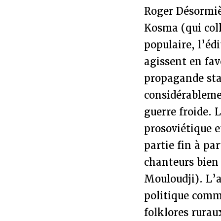
Roger Désormiè
Kosma (qui coll
populaire, l’éd
agissent en fav
propagande stal
considérablemen
guerre froide. 
prosoviétique 
partie fin à pa
chanteurs bien 
Mouloudji). L’
politique commu
folklores rurau