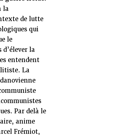
 la
texte de lutte
ologiques qui
ue le
d’élever la
tes entendent
itiste. La
 jdanovienne
a communiste
nticommunistes
ues. Par delà le
laire, anime
arcel Frémiot,