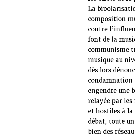
La bipolarisati
composition mu
contre l’influe
font de la musi
communisme tro
musique au niv
dès lors dénonc
condamnation d
engendre une ba
relayée par le
et hostiles à l
débat, toute un
bien des réseau