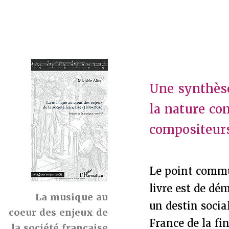
Une synthèse
la nature co
compositeurs
Le point commu
livre est de dé
La musique au
un destin social
coeur des enjeux de
France de la fi
la société française