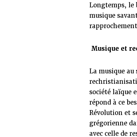
Longtemps, le 
musique savante
rapprochement
Musique et re
La musique au s
rechristianisat
société laïque 
répond à ce bes
Révolution et s
grégorienne dan
avec celle de r