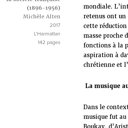
mondiale. L’int
(1896-1956)
retenus ont un
Michèle Alten
2017
cette réductio
L'Harmattan
masse proche du
142 pages
fonctions à la 
aspiration à da
chrétienne et l
La musique au
Dans le context
musique fut au
Boukay, d’Aris