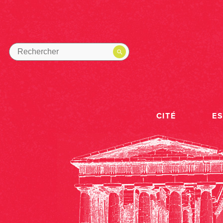
CITÉ
E