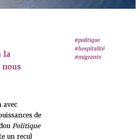
#politique
#hospitalité
 la
#migrants
, nous
n avec
 puissances de
udou
Politique
te un recul