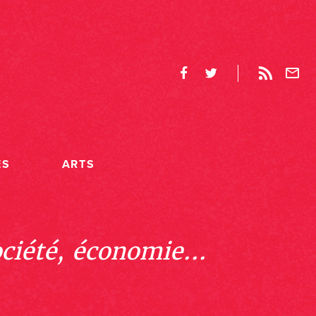
ES
ARTS
ociété, économie...