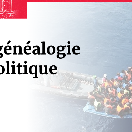
 généalogie
litique