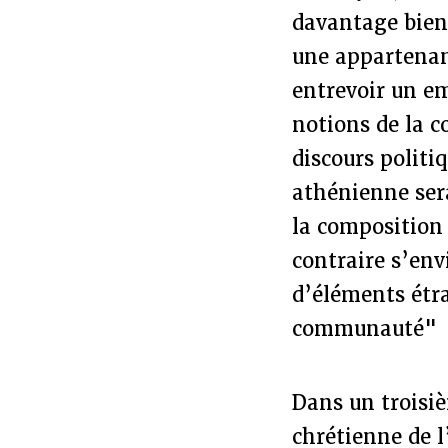
davantage bienv
une appartenanc
entrevoir un e
notions de la 
discours politi
athénienne sera
la composition 
contraire s’en
d’éléments étr
communauté"
Dans un troisi
chrétienne de l