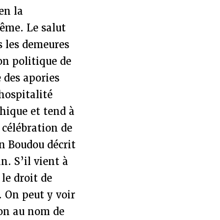
en la
même. Le salut
ns les demeures
on politique de
 des apories
hospitalité
thique et tend à
 célébration de
n Boudou décrit
n. S’il vient à
 le droit de
. On peut y voir
ion au nom de