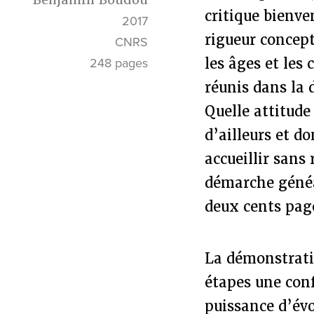
critique bienve
2017
rigueur concep
CNRS
les âges et les
248 pages
réunis dans la 
Quelle attitude
d’ailleurs et 
accueillir sans
démarche généa
deux cents page
La démonstrati
étapes une conf
puissance d’évo