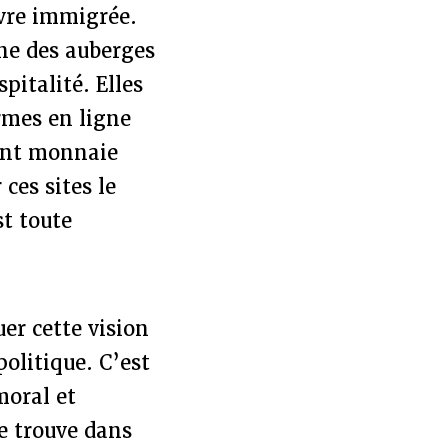
vre immigrée.
he des auberges
italité. Elles
rmes en ligne
nant monnaie
ces sites le
st toute
er cette vision
olitique. C’est
moral et
e trouve dans