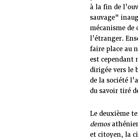
à la fin de l’ou
sauvage" inaug
mécanisme de c
l’étranger. Ens
faire place au n
est cependant n
dirigée vers le
de la société l’
du savoir tiré d
Le deuxième tem
demos
athénien
et citoyen, la 