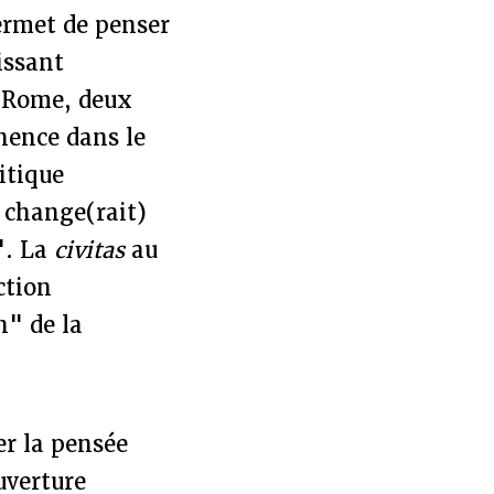
permet de penser
issant
t Rome, deux
nence dans le
itique
r change(rait)
". La
civitas
au
ction
n" de la
r la pensée
uverture