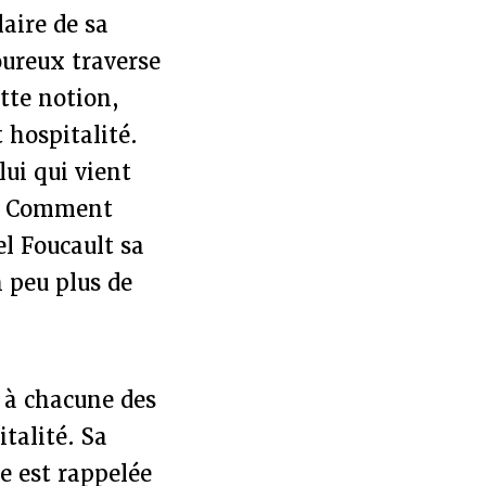
laire de sa
oureux traverse
ette notion,
 hospitalité.
lui qui vient
 ? Comment
l Foucault sa
 peu plus de
 à chacune des
talité. Sa
e est rappelée