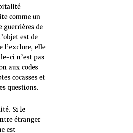
pitalité
ruite comme un
 guerrières de
’objet est de
 l’exclure, elle
le-ci n’est pas
ion aux codes
otes cocasses et
ces questions.
té. Si le
entre étranger
me est