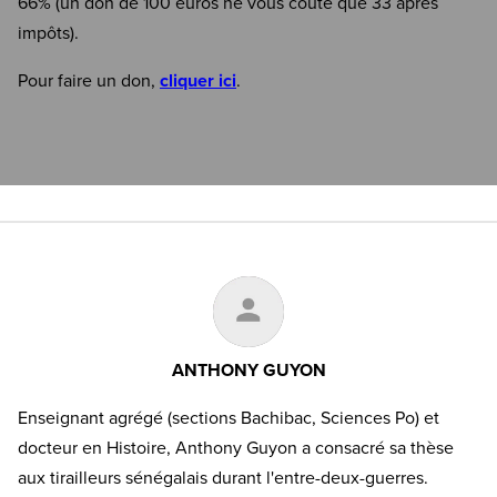
66% (un don de 100 euros ne vous coûte que 33 après
impôts).
Pour faire un don,
cliquer ici
.
ANTHONY GUYON
Enseignant agrégé (sections Bachibac, Sciences Po) et
docteur en Histoire, Anthony Guyon a consacré sa thèse
aux tirailleurs sénégalais durant l'entre-deux-guerres.