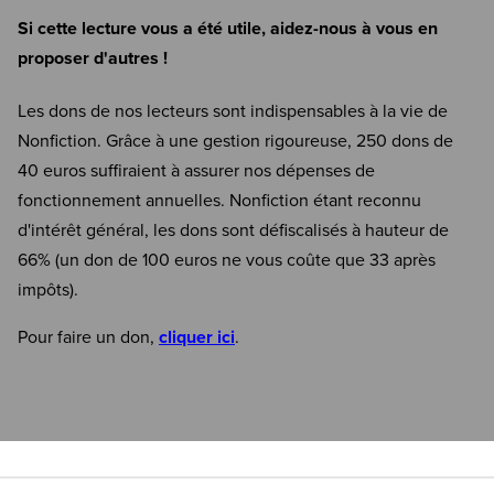
Si cette lecture vous a été utile, aidez-nous à vous en
proposer d'autres !
Les dons de nos lecteurs sont indispensables à la vie de
Nonfiction. Grâce à une gestion rigoureuse, 250 dons de
40 euros suffiraient à assurer nos dépenses de
fonctionnement annuelles. Nonfiction étant reconnu
d'intérêt général, les dons sont défiscalisés à hauteur de
66% (un don de 100 euros ne vous coûte que 33 après
impôts).
Pour faire un don,
cliquer ici
.