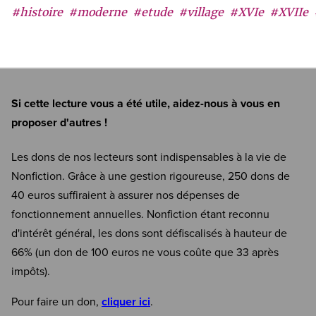
#histoire
#moderne
#etude
#village
#XVIe
#XVIIe
Si cette lecture vous a été utile, aidez-nous à vous en
proposer d'autres !
Les dons de nos lecteurs sont indispensables à la vie de
Nonfiction. Grâce à une gestion rigoureuse, 250 dons de
40 euros suffiraient à assurer nos dépenses de
fonctionnement annuelles. Nonfiction étant reconnu
d'intérêt général, les dons sont défiscalisés à hauteur de
66% (un don de 100 euros ne vous coûte que 33 après
impôts).
Pour faire un don,
cliquer ici
.