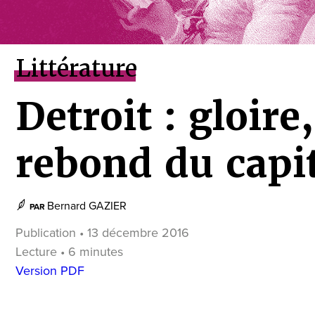
Littérature
Detroit : gloire,
rebond du capi
Bernard GAZIER
PAR
Publication • 13 décembre 2016
Lecture • 6 minutes
Version PDF