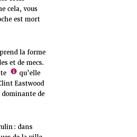
e cela, vous
oche est mort
 prend la forme
les et de mecs.
xte
qu’elle
 Clint Eastwood
ie dominante de
ulin : dans