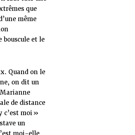
extrêmes que
t d’une même
ion
 bouscule et le
ux. Quand on le
ne, on dit un
, Marianne
ale de distance
y c’est moi »
stave un
’est moi-elle