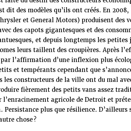
st faite du destin des constructeurs économiqu
st dit des modèles qu’ils ont créés. En 2008, 
hrysler et General Motors) produisent des v
vec des capots gigantesques et des consom
antuesques, et depuis longtemps les petites
mes leurs taillent des croupières. Après l’
par l’affirmation d’une inflexion plus écolo
etits et tempérants cependant que s’annonce
 les constructeurs de la ville ont du mal avec
oduire fièrement des petits vans assez tradi
r l’enracinement agricole de Detroit et prét
à. Persistance plus que résilience. D’ailleurs
autre chose ?