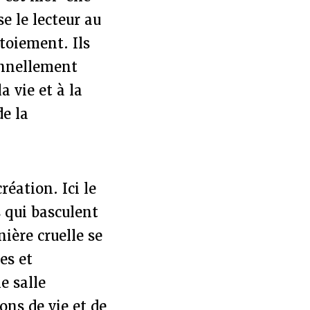
se le lecteur au
toiement. Ils
onnellement
a vie et à la
de la
réation. Ici le
s qui basculent
ière cruelle se
es et
e salle
ons de vie et de