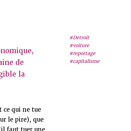
#Detroit
#voiture
onomique,
#reportage
aine de
#capitalisme
gible la
 ce qui ne tue
ur le pire), que
’il faut tuer une