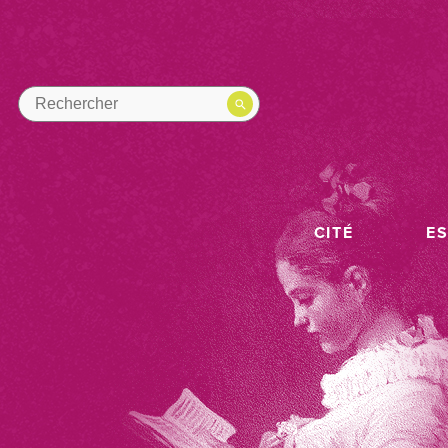
CITÉ
E