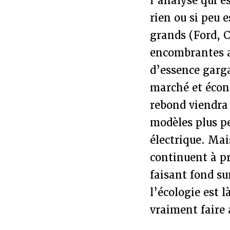
l’analyse qui e
rien ou si peu e
grands (Ford, C
encombrantes a
d’essence garg
marché et écono
rebond viendra 
modèles plus p
électrique. Mais
continuent à pr
faisant fond su
l’écologie est l
vraiment faire 