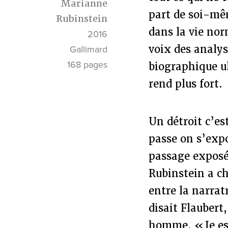
Marianne
part de soi-mê
Rubinstein
dans la vie nor
2016
voix des analys
Gallimard
168 pages
biographique ul
rend plus fort.
Un détroit c’e
passe on s’exp
passage exposé)
Rubinstein a ch
entre la narra
disait Flauber
homme. « Je est