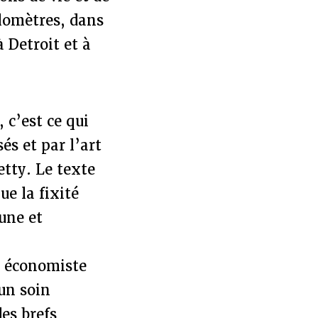
ilomètres, dans
 Detroit et à
 c’est ce qui
és et par l’art
etty. Le texte
ue la fixité
une et
ur économiste
 un soin
des brefs