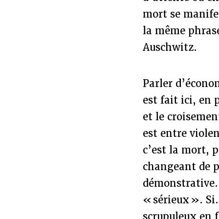
mort se manifes
la même phra
Auschwitz.
Parler d’économ
est fait ici, en
et le croisemen
est entre viol
c’est la mort, 
changeant de pl
démonstrative. 
« sérieux ». Si
scrupuleux en f