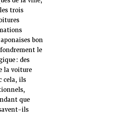
es de la ville,
les trois
oitures
mations
 japonaises bon
effondrement le
gique : des
 la voiture
 cela, ils
tionnels,
endant que
 savent-ils