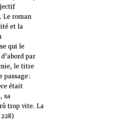
jectif
». Le roman
ité et la
n
e qui le
t d’abord par
e, le titre
e passage :
èce était
, sa
rû trop vite. La
. 228)