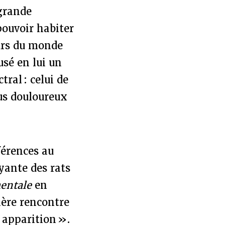
 grande
pouvoir habiter
eurs du monde
usé en lui un
ral : celui de
lus douloureux
férences au
ayante des rats
entale
en
ière rencontre
 apparition ».