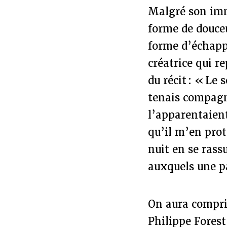
Malgré son imm
forme de douceu
forme d’échappa
créatrice qui r
du récit : « Le
tenais compagn
l’apparentaien
qu’il m’en prot
nuit en se rassu
auxquels une pa
On aura compris
Philippe Forest