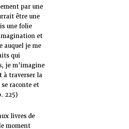
lement par une
rrait être une
s une folie
’imagination et
e auquel je me
its qui
s, je m’imagine
 à traverser la
l se raconte et
p. 225)
aux livres de
s le moment