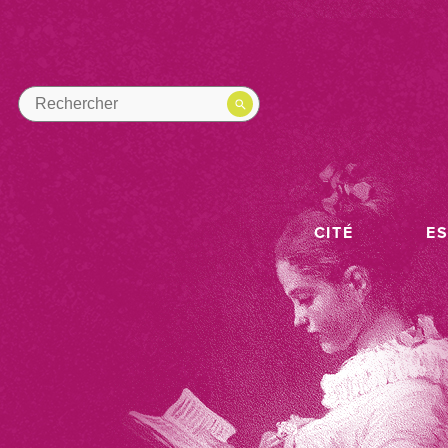
CITÉ
E