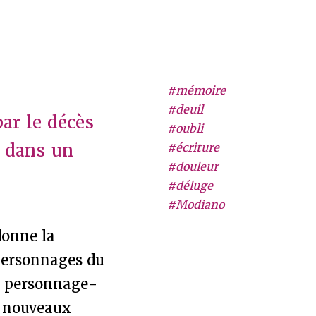
#mémoire
#deuil
ar le décès
#oubli
e dans un
#écriture
#douleur
#déluge
#Modiano
donne la
personnages du
le personnage-
s nouveaux