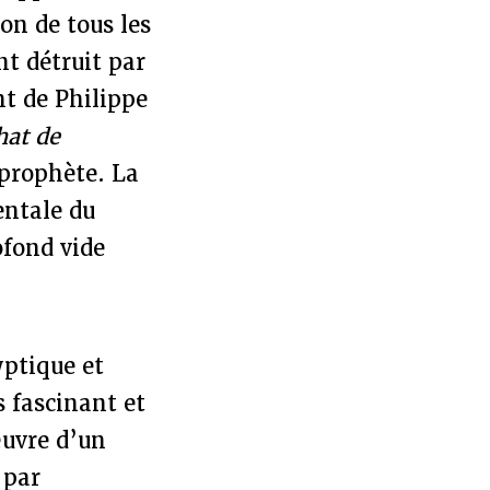
ion de tous les
nt détruit par
nt de Philippe
hat de
 prophète. La
entale du
ofond vide
yptique et
s fascinant et
œuvre d’un
 par