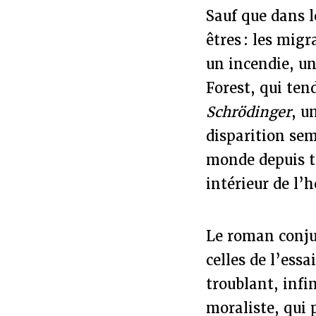
Sauf que dans l
êtres : les mig
un incendie, un
Forest, qui tend
Schrödinger
, u
disparition sem
monde depuis to
intérieur de l
Le roman conjug
celles de l’ess
troublant, infi
moraliste, qui