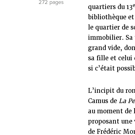
272 pages
quartiers du 13
bibliothèque et
le quartier de 
immobilier. Sa 
grand vide, dont
sa fille et cel
si c’était possi
L’incipit du ro
Camus de
La Pe
au moment de l
proposant une v
de Frédéric Mo