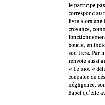
le participe pa
correspond au 
livre alors une 
croyance, comm
fonctionnement
boucle, en indi
son titre. Par
renvoie aussi a
« Le mot « délu
coupable du dés
négligence, son
Babel qu’elle av