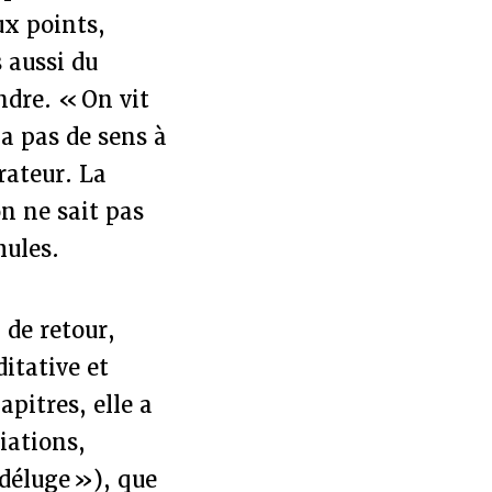
ux points,
 aussi du
ndre. « On vit
 a pas de sens à
rateur. La
n ne sait pas
mules.
 de retour,
itative et
pitres, elle a
iations,
 déluge »), que