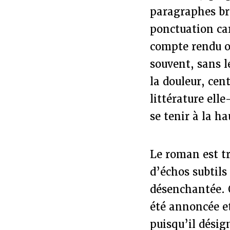
paragraphes br
ponctuation car
compte rendu ou
souvent, sans le
la douleur, cent
littérature ell
se tenir à la h
Le roman est tr
d’échos subtil
désenchantée. Q
été annoncée et
puisqu’il désig