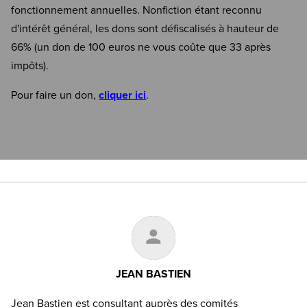
fonctionnement annuelles. Nonfiction étant reconnu
d'intérêt général, les dons sont défiscalisés à hauteur de
66% (un don de 100 euros ne vous coûte que 33 après
impôts).
Pour faire un don,
cliquer ici
.
JEAN BASTIEN
Jean Bastien est consultant auprès des comités