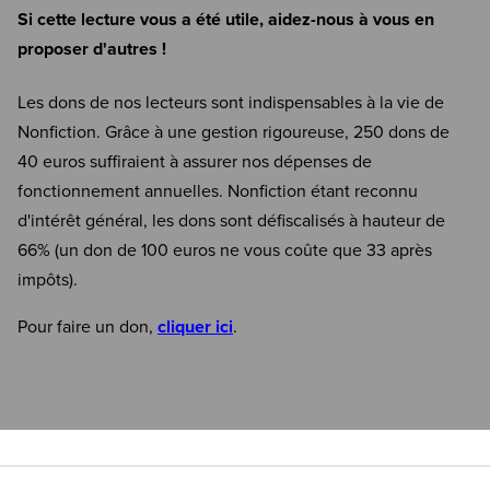
Si cette lecture vous a été utile, aidez-nous à vous en
proposer d'autres !
Les dons de nos lecteurs sont indispensables à la vie de
Nonfiction. Grâce à une gestion rigoureuse, 250 dons de
40 euros suffiraient à assurer nos dépenses de
fonctionnement annuelles. Nonfiction étant reconnu
d'intérêt général, les dons sont défiscalisés à hauteur de
66% (un don de 100 euros ne vous coûte que 33 après
impôts).
Pour faire un don,
cliquer ici
.