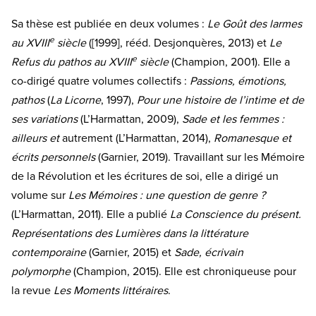
Sa thèse est publiée en deux volumes :
Le Goût des larmes
e
au XVIII
siècle
([1999], rééd. Desjonquères, 2013) et
Le
e
Refus du pathos au XVIII
siècle
(Champion, 2001). Elle a
co-dirigé quatre volumes collectifs :
Passions, émotions,
pathos
(
La Licorne
, 1997),
Pour une histoire de l’intime et de
ses variations
(L’Harmattan, 2009),
Sade et les femmes :
ailleurs et
autrement (L’Harmattan, 2014),
Romanesque et
écrits personnels
(Garnier, 2019). Travaillant sur les Mémoire
de la Révolution et les écritures de soi, elle a dirigé un
volume sur
Les Mémoires : une question de genre ?
(L’Harmattan, 2011). Elle a publié
La Conscience du présent.
Représentations des Lumières dans la littérature
contemporaine
(Garnier, 2015) et
Sade, écrivain
polymorphe
(Champion, 2015). Elle est chroniqueuse pour
la revue
Les Moments littéraires
.