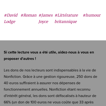
#David
#Roman
#James
#Littérature
#humour
Lodge
Joyce
britannique
Si cette lecture vous a été utile, aidez-nous à vous en
proposer d'autres !
Les dons de nos lecteurs sont indispensables à la vie de
Nonfiction. Grâce à une gestion rigoureuse, 250 dons de
40 euros suffiraient à assurer nos dépenses de
fonctionnement annuelles. Nonfiction étant reconnu
d'intérêt général, les dons sont défiscalisés à hauteur de
66% (un don de 100 euros ne vous coûte que 33 après