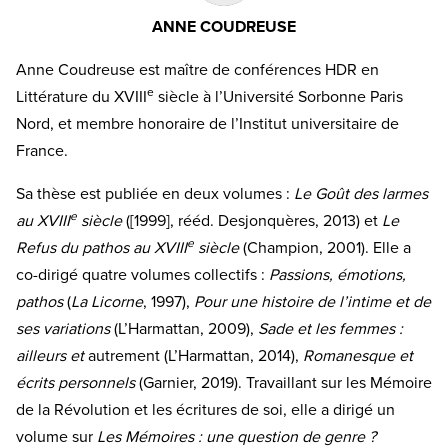
ANNE COUDREUSE
Anne Coudreuse est maître de conférences HDR en
e
Littérature du XVIII
siècle à l’Université Sorbonne Paris
Nord, et membre honoraire de l’Institut universitaire de
France.
Sa thèse est publiée en deux volumes :
Le Goût des larmes
e
au XVIII
siècle
([1999], rééd. Desjonquères, 2013) et
Le
e
Refus du pathos au XVIII
siècle
(Champion, 2001). Elle a
co-dirigé quatre volumes collectifs :
Passions, émotions,
pathos
(
La Licorne
, 1997),
Pour une histoire de l’intime et de
ses variations
(L’Harmattan, 2009),
Sade et les femmes :
ailleurs et
autrement (L’Harmattan, 2014),
Romanesque et
écrits personnels
(Garnier, 2019). Travaillant sur les Mémoire
de la Révolution et les écritures de soi, elle a dirigé un
volume sur
Les Mémoires : une question de genre ?