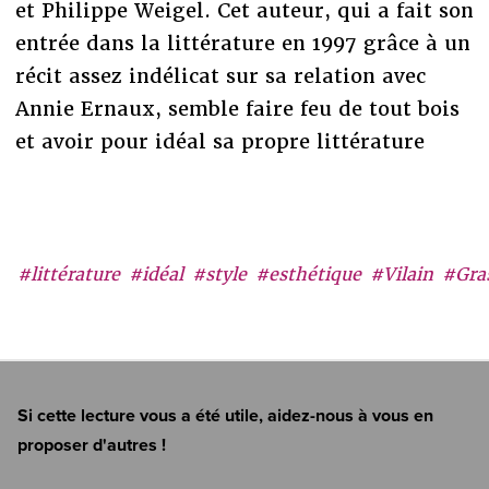
et Philippe Weigel. Cet auteur, qui a fait son
entrée dans la littérature en 1997 grâce à un
récit assez indélicat sur sa relation avec
Annie Ernaux, semble faire feu de tout bois
et avoir pour idéal sa propre littérature
#littérature
#idéal
#style
#esthétique
#Vilain
#Gra
Si cette lecture vous a été utile, aidez-nous à vous en
proposer d'autres !