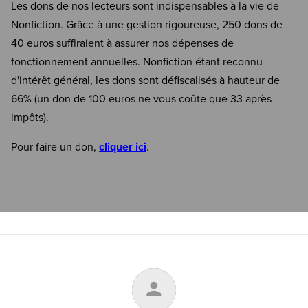
Les dons de nos lecteurs sont indispensables à la vie de
Nonfiction. Grâce à une gestion rigoureuse, 250 dons de
40 euros suffiraient à assurer nos dépenses de
fonctionnement annuelles. Nonfiction étant reconnu
d'intérêt général, les dons sont défiscalisés à hauteur de
66% (un don de 100 euros ne vous coûte que 33 après
impôts).
Pour faire un don,
cliquer ici
.