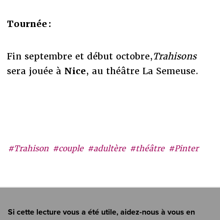
Tournée :
Fin septembre et début octobre,
Trahisons
sera jouée à
Nice
, au théâtre La Semeuse.
#Trahison
#couple
#adultère
#théâtre
#Pinter
Si cette lecture vous a été utile, aidez-nous à vous en