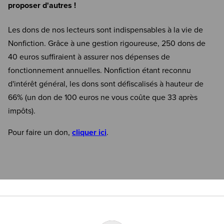
proposer d'autres !
Les dons de nos lecteurs sont indispensables à la vie de
Nonfiction. Grâce à une gestion rigoureuse, 250 dons de
40 euros suffiraient à assurer nos dépenses de
fonctionnement annuelles. Nonfiction étant reconnu
d'intérêt général, les dons sont défiscalisés à hauteur de
66% (un don de 100 euros ne vous coûte que 33 après
impôts).
Pour faire un don,
cliquer ici
.