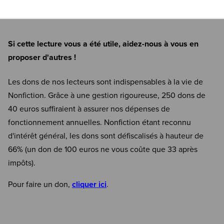
Si cette lecture vous a été utile, aidez-nous à vous en
proposer d'autres !
Les dons de nos lecteurs sont indispensables à la vie de
Nonfiction. Grâce à une gestion rigoureuse, 250 dons de
40 euros suffiraient à assurer nos dépenses de
fonctionnement annuelles. Nonfiction étant reconnu
d'intérêt général, les dons sont défiscalisés à hauteur de
66% (un don de 100 euros ne vous coûte que 33 après
impôts).
Pour faire un don,
cliquer ici
.