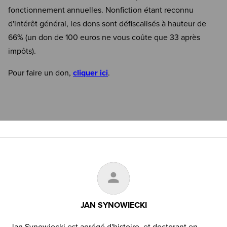
fonctionnement annuelles. Nonfiction étant reconnu
d'intérêt général, les dons sont défiscalisés à hauteur de
66% (un don de 100 euros ne vous coûte que 33 après
impôts).
Pour faire un don,
cliquer ici
.
JAN SYNOWIECKI
Jan Synowiecki est agrégé d'histoire, et doctorant en