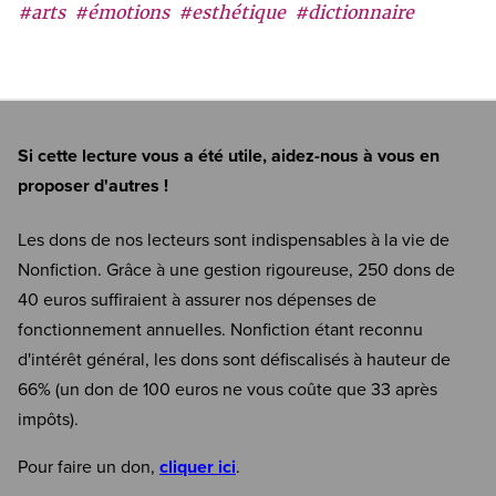
#arts
#émotions
#esthétique
#dictionnaire
Si cette lecture vous a été utile, aidez-nous à vous en
proposer d'autres !
Les dons de nos lecteurs sont indispensables à la vie de
Nonfiction. Grâce à une gestion rigoureuse, 250 dons de
40 euros suffiraient à assurer nos dépenses de
fonctionnement annuelles. Nonfiction étant reconnu
d'intérêt général, les dons sont défiscalisés à hauteur de
66% (un don de 100 euros ne vous coûte que 33 après
impôts).
Pour faire un don,
cliquer ici
.