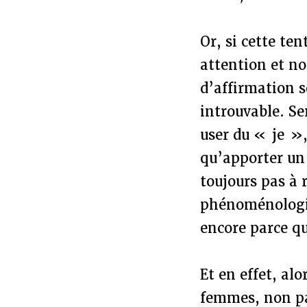
Or, si cette te
attention et n
d’affirmation s
introuvable. Se
user du « je »,
qu’apporter un 
toujours pas à 
phénoménologiq
encore parce qu
Et en effet, alo
femmes, non pa