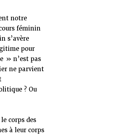
ient notre
cours féminin
in s’avère
égitime pour
je » n’est pas
ier ne parvient
t
litique ? Ou
 le corps des
es à leur corps