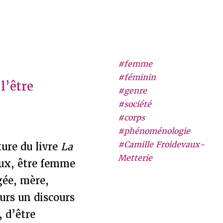
#femme
#féminin
l’être
#genre
#société
#corps
#phénoménologie
#Camille Froidevaux-
ture du livre
La
Metterie
eux, être femme
gée, mère,
ours un discours
 d’être