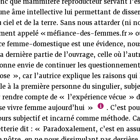
donc que mammifère reproducteur servant l’e
ne âme intellective lui permettant de disser
iel et de la terre. Sans nous attarder (ni n
ment appelé « méfiance-des-femmes.fr » o
nce femme-domestique est une évidence, nou
a dernière partie de l’ouvrage, celle où l’aut
donne envie de continuer les questionnements
se », car l’autrice explique les raisons qui
le à la première personne du singulier, subje
r rendre compte de « l’expérience vécue » d
 se vivre femme aujourd’hui »
. C’est pou
cours subjectif et incarné comme méthode. C
terie dit : « Paradoxalement, c’est en ass
le nôtre, en ne nous dissimulant pas derrière 