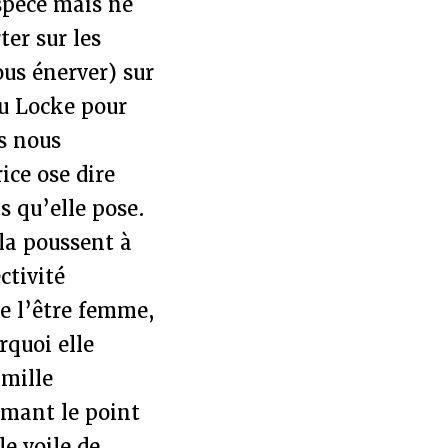
spèce mais ne
ter sur les
ous énerver) sur
u Locke pour
s nous
rice ose dire
 qu’elle pose.
 la poussent à
ctivité
e l’être femme,
rquoi elle
amille
umant le point
le voile de