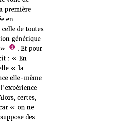
la première
ée en
 celle de toutes
tion générique
. »
. Et pour
rit : « En
elle « la
ence elle-même
 l’expérience
lors, certes,
 car « on ne
i suppose des