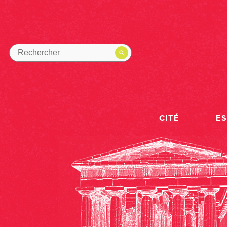
CITÉ
E