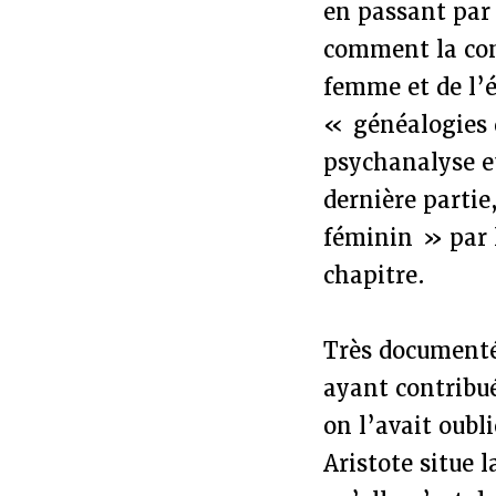
en passant par 
comment la con
femme et de l’
« généalogies 
psychanalyse et
dernière partie
féminin » par 
chapitre.
Très documenté,
ayant contribué
on l’avait oubl
Aristote situe 