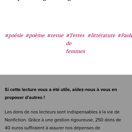
#poésie
#poème
#revue
#Terres
#littérature
#Paoli
de
femmes
Si cette lecture vous a été utile, aidez-nous à vous en
proposer d'autres !
Les dons de nos lecteurs sont indispensables à la vie de
Nonfiction. Grâce à une gestion rigoureuse, 250 dons de
40 euros suffiraient à assurer nos dépenses de