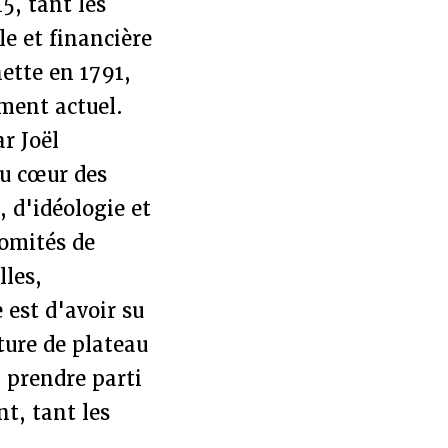
5, tant les
le et financière
nette en 1791,
ument actuel.
r Joël
au cœur des
, d'idéologie et
omités de
lles,
 est d'avoir su
ture de plateau
 prendre parti
t, tant les