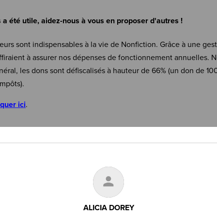
s a été utile, aidez-nous à vous en proposer d'autres !
eurs sont indispensables à la vie de Nonfiction. Grâce à une ges
firaient à assurer nos dépenses de fonctionnement annuelles. N
néral, les dons sont défiscalisés à hauteur de 66% (un don de 10
mpôts).
iquer ici
.
ALICIA DOREY