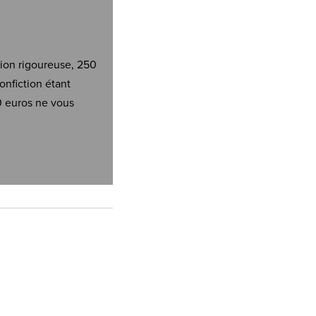
tion rigoureuse, 250
onfiction étant
0 euros ne vous