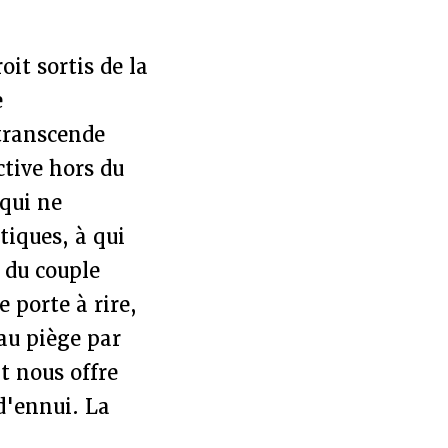
it sortis de la
e
 transcende
ctive hors du
qui ne
tiques, à qui
 du couple
 porte à rire,
au piège par
t nous offre
d'ennui. La