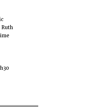
ic
, Ruth
xime
5h30