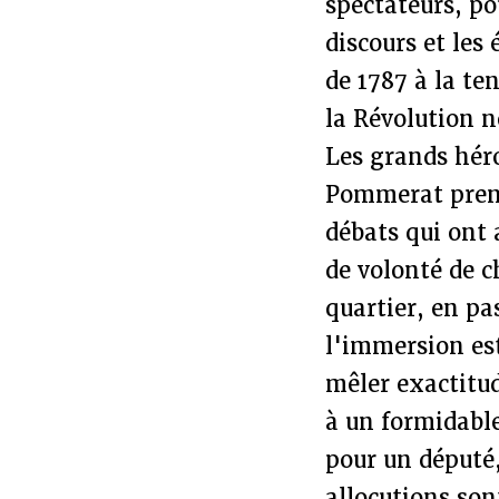
spectateurs, po
discours et les
de 1787 à la te
la Révolution n
Les grands héro
Pommerat prend
débats qui ont 
de volonté de 
quartier, en pa
l'immersion est
mêler exactitud
à un formidable
pour un député,
allocutions sont