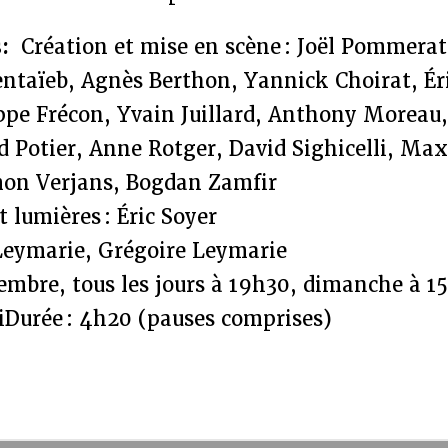
s:
Création et mise en scène : Joël Pommerat
entaïeb, Agnès Berthon, Yannick Choirat, Ér
ppe Frécon, Yvain Juillard, Anthony Moreau
d Potier, Anne Rotger, David Sighicelli, Ma
on Verjans, Bogdan Zamfir
 lumières : Éric Soyer
 Leymarie, Grégoire Leymarie
embre, tous les jours à 19h30, dimanche à 1
i
Durée : 4h20 (pauses comprises)