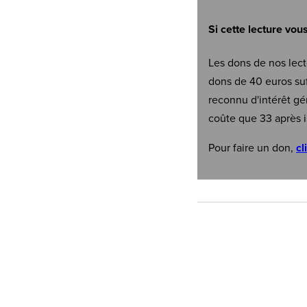
Si cette lecture vou
Les dons de nos lect
dons de 40 euros suf
reconnu d'intérêt gé
coûte que 33 après i
Pour faire un don,
cl