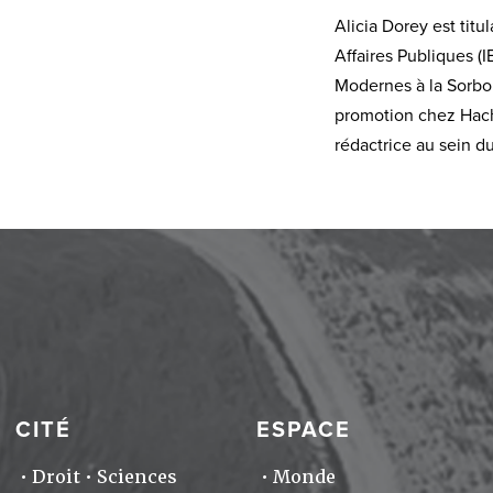
Alicia Dorey est titu
Affaires Publiques (I
Modernes à la Sorbon
promotion chez Hache
rédactrice au sein d
CITÉ
ESPACE
Droit
Sciences
Monde