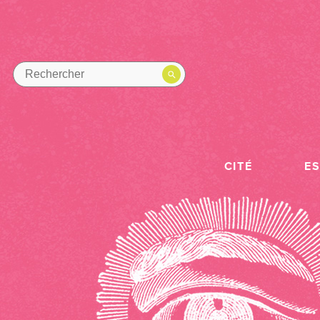
CITÉ
E