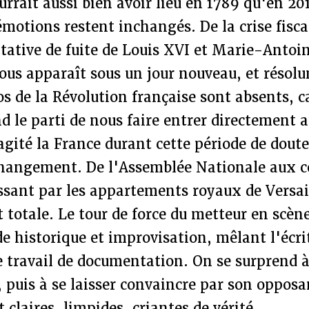
urrait aussi bien avoir lieu en 1789 qu'en 201
 émotions restent inchangés. De la crise fisca
ntative de fuite de Louis XVI et Marie-Antoi
ous apparaît sous un jour nouveau, et résol
s de la Révolution française sont absents, ca
 le parti de nous faire entrer directement 
agité la France durant cette période de doute
changement. De l'Assemblée Nationale aux c
ssant par les appartements royaux de Versai
 totale. Le tour de force du metteur en scène
e historique et improvisation, mêlant l'écri
 travail de documentation. On se surprend à
 puis à se laisser convaincre par son opposan
 claires, limpides, criantes de vérité.