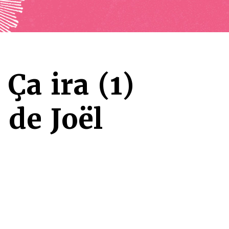
a ira (1)
 de Joël