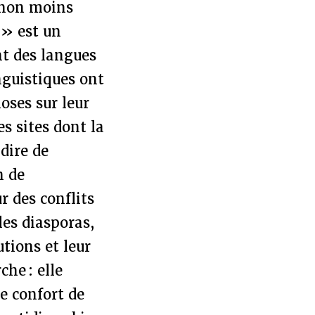
, non moins
 » est un
nt des langues
inguistiques ont
oses sur leur
s sites dont la
dire de
n de
r des conflits
les diasporas,
utions et leur
che : elle
le confort de