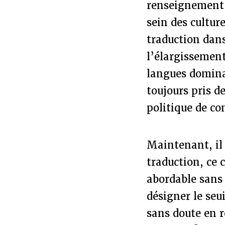
renseignement 
sein des cultur
traduction dans
l’élargissement
langues dominan
toujours pris d
politique de co
Maintenant, il 
traduction, ce 
abordable sans
désigner le se
sans doute en r