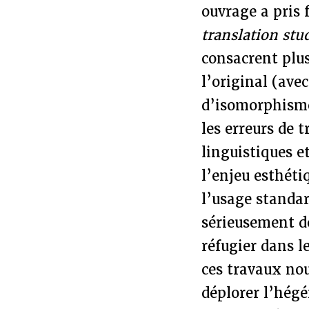
ouvrage a pris 
translation stu
consacrent plus
l’original (ave
d’isomorphisme
les erreurs de t
linguistiques e
l’enjeu esthéti
l’usage standa
sérieusement de
réfugier dans l
ces travaux nou
déplorer l’hég