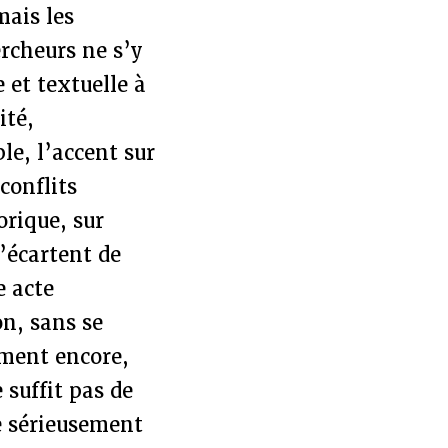
mais les
ercheurs ne s’y
 et textuelle à
ité,
e, l’accent sur
conflits
orique, sur
’écartent de
e acte
on, sans se
ement encore,
 suffit pas de
te sérieusement