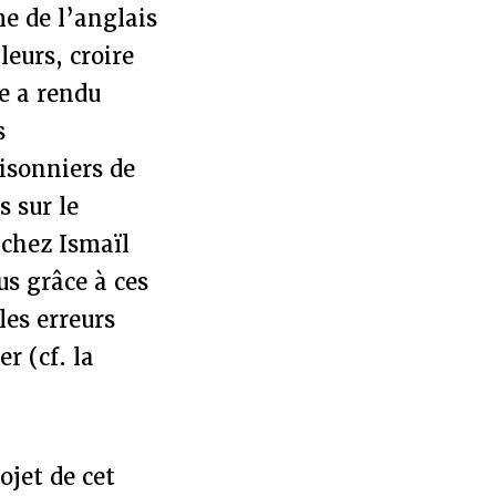
e de l’anglais
eurs, croire
e a rendu
s
isonniers de
s sur le
 chez Ismaïl
us grâce à ces
les erreurs
r (cf. la
ojet de cet