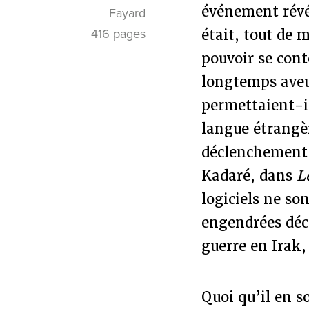
événement révél
Fayard
416 pages
était, tout de 
pouvoir se cont
longtemps aveug
permettaient-i
langue étrangèr
déclenchement d
Kadaré, dans
L
logiciels ne so
engendrées décle
guerre en Irak
Quoi qu’il en so