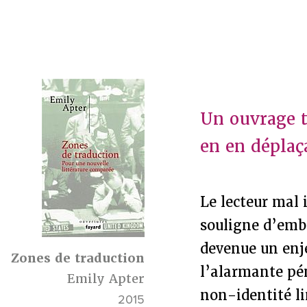
Un ouvrage t
en en déplaç
Le lecteur mal 
souligne d’embl
devenue un enje
Zones de traduction
l’alarmante pén
Emily Apter
non-identité l
2015