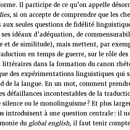
forme. Il participe de ce qu’on appelle désor
dies
, si on accepte de comprendre que les ch
 aux seules questions de fidélité linguistique
c ses idéaux d’adéquation, de commensurabil
 et de similitude), mais mettent, par exempl
raduction en temps de guerre, sur le rôle des 
t littéraires dans la formation du canon rhét
que des expérimentations linguistiques qui s
rd de la langue. En un mot, comment prendr
s défaillances incontestables de la traducti
e silence ou le monolinguisme ? Et plus larg
s introduisent à une question centrale : il ne
émonie du
global english
, il faut tenir comp