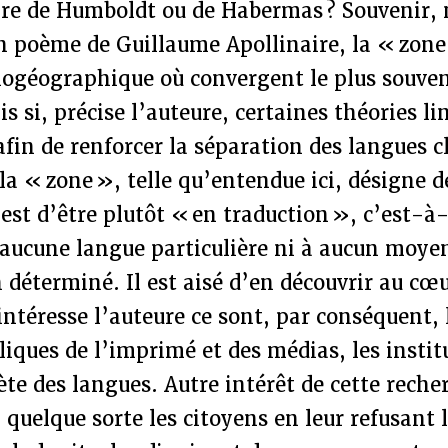
voire de Humboldt ou de Habermas ? Souvenir
n poème de Guillaume Apollinaire, la « zone
chogéographique où convergent le plus souve
is si, précise l’auteure, certaines théories l
afin de renforcer la séparation des langues cl
a « zone », telle qu’entendue ici, désigne de
 est d’être plutôt « en traduction », c’est-à-
 aucune langue particulière ni à aucun moye
éterminé. Il est aisé d’en découvrir au cœu
 intéresse l’auteure ce sont, par conséquent, 
liques de l’imprimé et des médias, les instit
ète des langues. Autre intérêt de cette recher
 quelque sorte les citoyens en leur refusant 