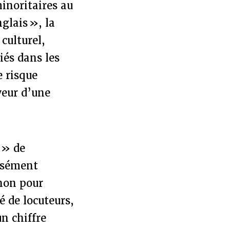
inoritaires au
glais », la
 culturel,
iés dans les
e risque
veur d’une
 » de
aisément
inon pour
 de locuteurs,
un chiffre