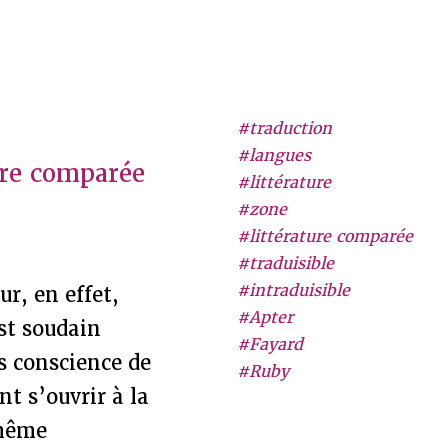
#traduction
#langues
ture comparée
#littérature
#zone
#littérature comparée
#traduisible
#intraduisible
r, en effet,
#Apter
st soudain
#Fayard
s conscience de
#Ruby
t s’ouvrir à la
 même