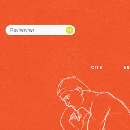
CITÉ
E