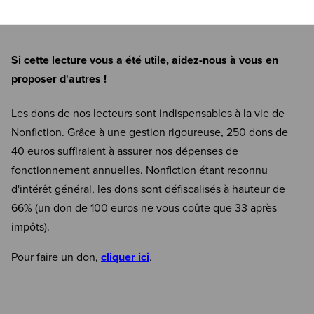
Si cette lecture vous a été utile, aidez-nous à vous en
proposer d'autres !
Les dons de nos lecteurs sont indispensables à la vie de
Nonfiction. Grâce à une gestion rigoureuse, 250 dons de
40 euros suffiraient à assurer nos dépenses de
fonctionnement annuelles. Nonfiction étant reconnu
d'intérêt général, les dons sont défiscalisés à hauteur de
66% (un don de 100 euros ne vous coûte que 33 après
impôts).
Pour faire un don,
cliquer ici
.