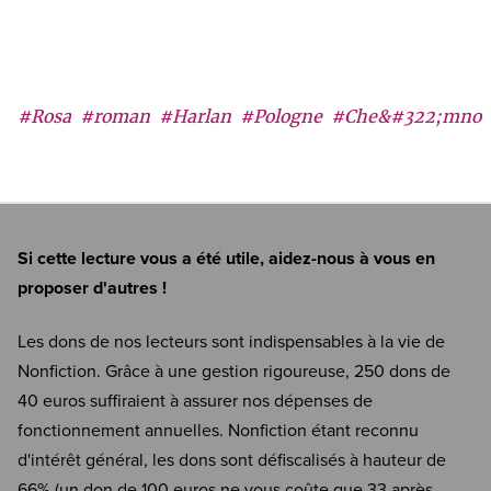
#Rosa
#roman
#Harlan
#Pologne
#Che&#322;mno
Si cette lecture vous a été utile, aidez-nous à vous en
proposer d'autres !
Les dons de nos lecteurs sont indispensables à la vie de
Nonfiction. Grâce à une gestion rigoureuse, 250 dons de
40 euros suffiraient à assurer nos dépenses de
fonctionnement annuelles. Nonfiction étant reconnu
d'intérêt général, les dons sont défiscalisés à hauteur de
66% (un don de 100 euros ne vous coûte que 33 après