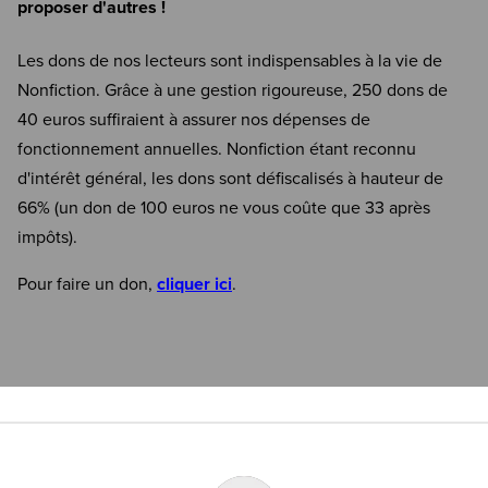
proposer d'autres !
Les dons de nos lecteurs sont indispensables à la vie de
Nonfiction. Grâce à une gestion rigoureuse, 250 dons de
40 euros suffiraient à assurer nos dépenses de
fonctionnement annuelles. Nonfiction étant reconnu
d'intérêt général, les dons sont défiscalisés à hauteur de
66% (un don de 100 euros ne vous coûte que 33 après
impôts).
Pour faire un don,
cliquer ici
.