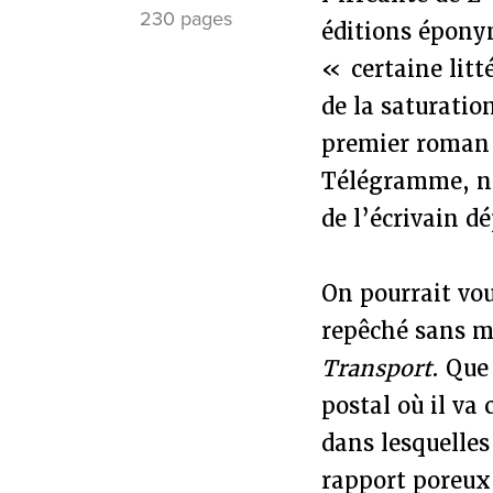
230 pages
éditions éponym
« certaine litt
de la saturatio
premier roman a
Télégramme, no
de l’écrivain d
On pourrait vou
repêché sans 
Transport
. Que
postal où il va 
dans lesquelles
rapport poreux 