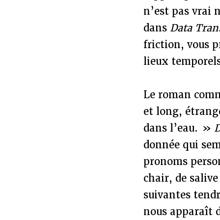
n’est pas vrai n
dans
Data Tran
friction, vous
lieux temporels
Le roman comme
et long, étran
dans l’eau. »
D
donnée qui semb
pronoms person
chair, de salive
suivantes tendr
nous apparaît d