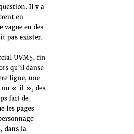
question. Il y a
trent en
e vague en des
t pas exister.
cial UVM5, fin
ors qu’il danse
ère ligne, une
 un « il », des
s fait de
ue les pages
 personnage
, dans la