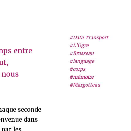
#Data Transport
#L'Ogre
emps entre
#Brosseau
ut,
#language
#corps
 nous
#mémoire
#Margotteau
 chaque seconde
ienvenue dans
 par les