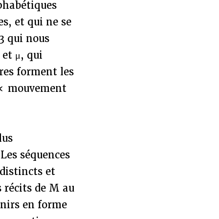
lphabétiques
es, et qui ne se
23 qui nous
et μ, qui
tres forment les
n « mouvement
lus
 Les séquences
istincts et
s récits de M au
venirs en forme