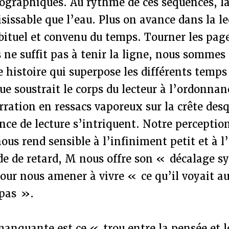
iographiques. Au rythme de ces séquences, l
isissable que l’eau. Plus on avance dans la le
bituel et convenu du temps. Tourner les page
s ne suffit pas à tenir la ligne, nous somme
e histoire qui superpose les différents temps
e soustrait le corps du lecteur à l’ordonna
rration en ressacs vaporeux sur la crête desq
ence de lecture s’intriquent. Notre perceptio
ous rend sensible à l’infiniment petit et à l’
de de retard, M nous offre son « décalage s
ur nous amener à vivre « ce qu’il voyait au
 pas ».
manquante est ce « trou entre la pensée et 