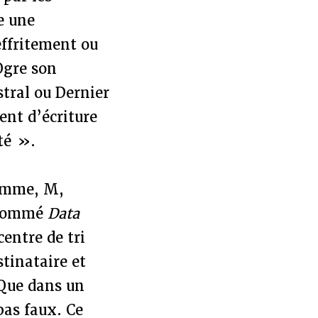
e une
effritement ou
Ogre son
stral ou Dernier
nt d’écriture
té ».
homme, M,
l nommé
Data
entre de tri
stinataire et
 Que dans un
pas faux. Ce