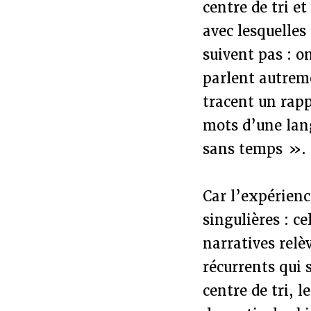
centre de tri e
avec lesquelles 
suivent pas : o
parlent autrem
tracent un rapp
mots d’une la
sans temps ».
Car l’expérien
singulières : 
narratives rel
récurrents qui 
centre de tri, 