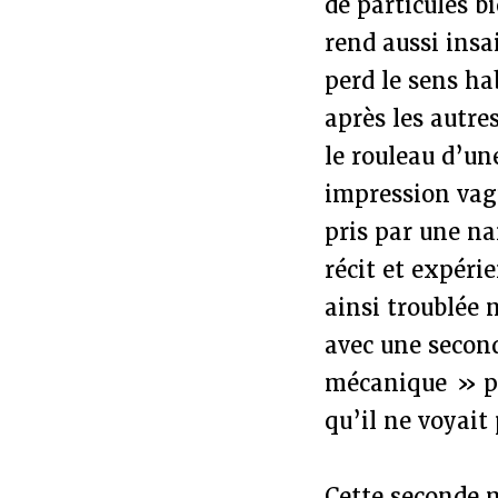
de particules b
rend aussi insa
perd le sens ha
après les autre
le rouleau d’un
impression vagu
pris par une na
récit et expéri
ainsi troublée n
avec une secon
mécanique » po
qu’il ne voyait
Cette seconde 