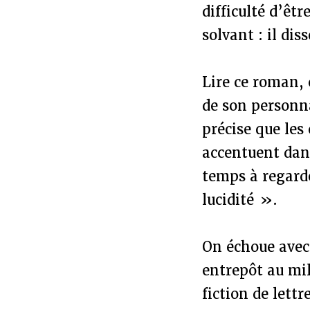
difficulté d’êtr
solvant : il dis
Lire ce roman, c
de son personn
précise que les
accentuent dan
temps à regarde
lucidité ».
On échoue avec
entrepôt au mil
fiction de lett