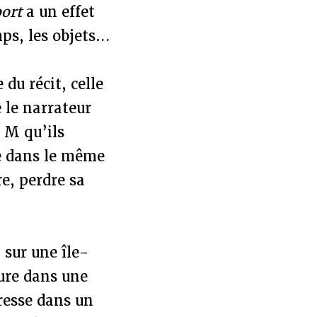
port
a un effet
emps, les objets…
 du récit, celle
 le narrateur
r M qu’ils
te dans le même
e, perdre sa
 sur une île-
ture dans une
dresse dans un