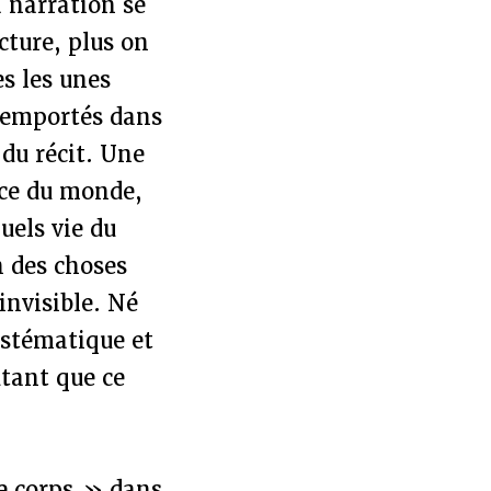
a narration se
cture, plus on
s les unes
s emportés dans
 du récit. Une
nce du monde,
uels vie du
n des choses
invisible. Né
ystématique et
tant que ce
le corps » dans