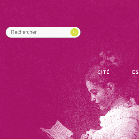
CITÉ
E