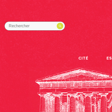
CITÉ
E