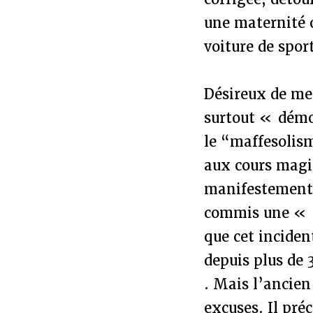
une maternité o
voiture de spor
Désireux de met
surtout « démon
le “maffesoli
aux cours magi
manifestement 
commis une « e
que cet inciden
depuis plus de
. Mais l’ancien
excuses. Il pré