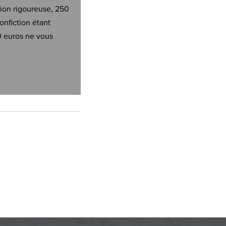
tion rigoureuse, 250
onfiction étant
0 euros ne vous