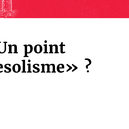
Un point
esolisme» ?