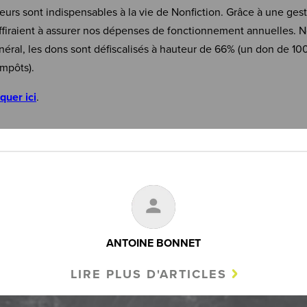
eurs sont indispensables à la vie de Nonfiction. Grâce à une ges
firaient à assurer nos dépenses de fonctionnement annuelles. N
néral, les dons sont défiscalisés à hauteur de 66% (un don de 10
mpôts).
iquer ici
.
ANTOINE BONNET
LIRE PLUS D'ARTICLES