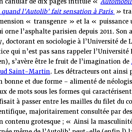
n canular de dix pages intitulé «
Automobil
quand l'Autolib' fait sensation à Paris
»
tra
dimension « transgenre » et la « puissance 
i orne l’asphalte parisien depuis 2011. Son 
, doctorant en sociologie à l’Université de 
ice qui n’est pas sans rappeler l’Université L
en), s’avère être le fruit de l’imagination de
ud Saint-Martin
. Les détracteurs ont ainsi
en bonne et due forme – alimenté de néologi
eux de mots sous les formes qui caractérisent
isait à passer entre les mailles du filet du c
entifique, majoritairement consultée par des
n contenu grotesque ; « Ainsi la masculinité
rnée même de l’Autolib’ peut-elle (enfin !) l