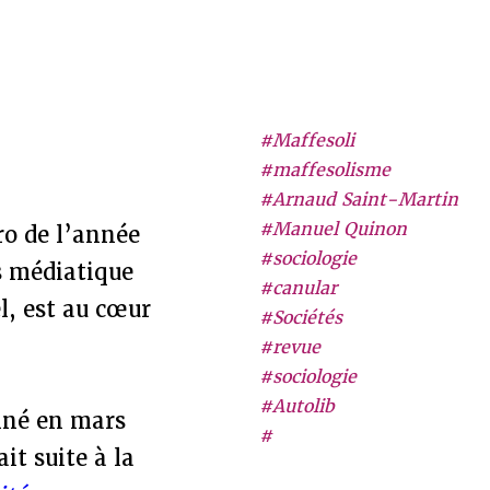
#Maffesoli
#maffesolisme
#Arnaud Saint-Martin
#Manuel Quinon
ro de l’année
#sociologie
ès médiatique
#canular
l, est au cœur
#Sociétés
#revue
#sociologie
#Autolib
onné en mars
#
ait suite à la