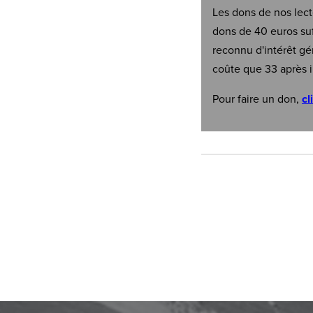
Les dons de nos lect
dons de 40 euros suf
reconnu d'intérêt gé
coûte que 33 après i
Pour faire un don,
cl