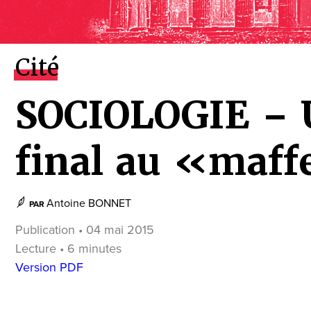
Cité
SOCIOLOGIE – 
final au «maff
Antoine BONNET
PAR
Publication • 04 mai 2015
Lecture • 6 minutes
Version PDF