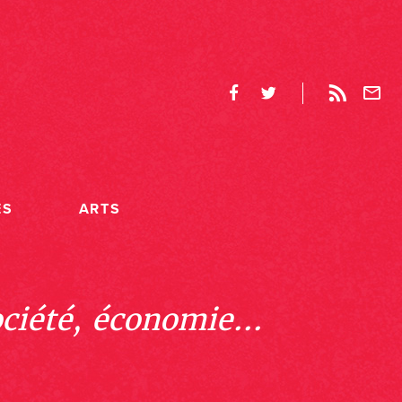
ES
ARTS
ociété, économie...