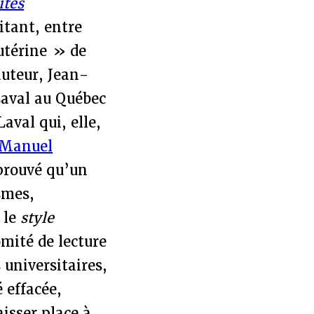
ités
itant, entre
utérine » de
auteur, Jean-
Laval au Québec
aval qui, elle,
Manuel
 prouvé qu’un
smes,
 le
style
omité de lecture
 universitaires,
 effacée,
aisser place à