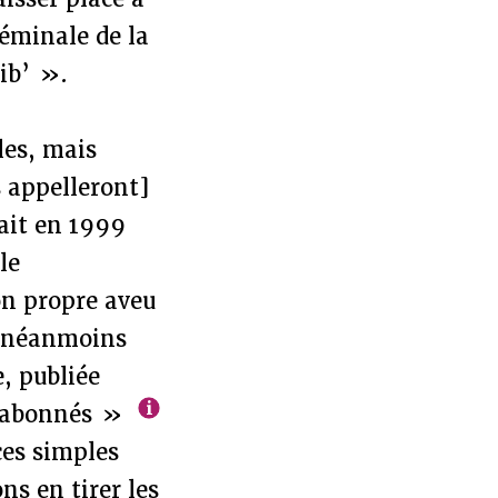
séminale de la
lib’ ».
les, mais
s appelleront]
tait en 1999
le
on propre aveu
t néanmoins
, publiée
s abonnés »
ces simples
ns en tirer les