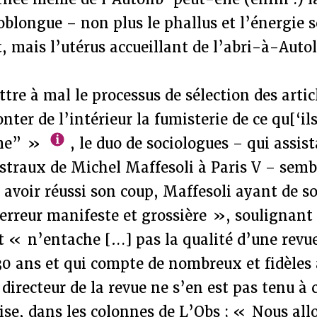
blongue – non plus le phallus et l’énergie 
t, mais l’utérus accueillant de l’abri-à-Auto
tre à mal le processus de sélection des artic
ter de l’intérieur la fumisterie de ce qu[‘il
sme” »
, le duo de sociologues – qui assis
straux de Michel Maffesoli à Paris V – semb
avoir réussi son coup, Maffesoli ayant de s
rreur manifeste et grossière », soulignan
t « n’entache […] pas la qualité d’une revue
 30 ans et qui compte de nombreux et fidèle
 directeur de la revue ne s’en est pas tenu à 
cise, dans les colonnes de L’Obs ; « Nous allo