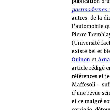
publication d’u
postmodernes : 
autres, de la 
l’automobile qu
Pierre Tremblay
(Université fact
existe bel et bi
Quinon
et
Arna
article rédigé 
références et j
Maffesoli – suff
d’une revue sci
et ce malgré so
corrigée, détou