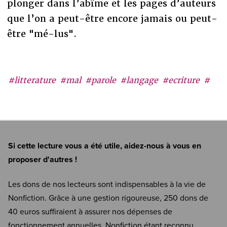
plonger dans l’abîme et les pages d’auteurs
que l’on a peut-être encore jamais ou peut-
être "mé-lus".
#litterature
#mal
#parole
#langage
#ecriture
#
Si cette lecture vous a été utile, aidez-nous à vous en
proposer d'autres !
Les dons de nos lecteurs sont indispensables à la vie de
Nonfiction. Grâce à une gestion rigoureuse, 250 dons de
40 euros suffiraient à assurer nos dépenses de
fonctionnement annuelles. Nonfiction étant reconnu