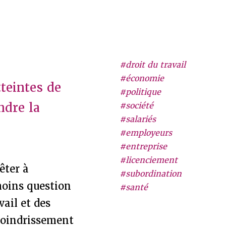
#droit du travail
#économie
tteintes de
#politique
ndre la
#société
#salariés
#employeurs
#entreprise
#licenciement
êter à
#subordination
 moins question
#santé
vail et des
moindrissement