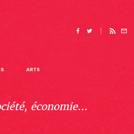
ES
ARTS
ociété, économie...