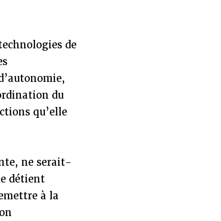
 technologies de
es
s d’autonomie,
ordination du
ctions qu’elle
nte, ne serait-
ue détient
remettre à la
son