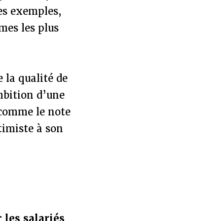
es exemples,
mes les plus
 la qualité de
ambition d’une
, comme le note
timiste à son
 les salariés