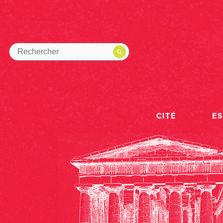
CITÉ
E