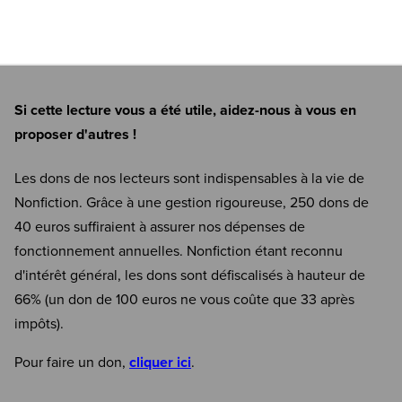
Si cette lecture vous a été utile, aidez-nous à vous en
proposer d'autres !
Les dons de nos lecteurs sont indispensables à la vie de
Nonfiction. Grâce à une gestion rigoureuse, 250 dons de
40 euros suffiraient à assurer nos dépenses de
fonctionnement annuelles. Nonfiction étant reconnu
d'intérêt général, les dons sont défiscalisés à hauteur de
66% (un don de 100 euros ne vous coûte que 33 après
impôts).
Pour faire un don,
cliquer ici
.