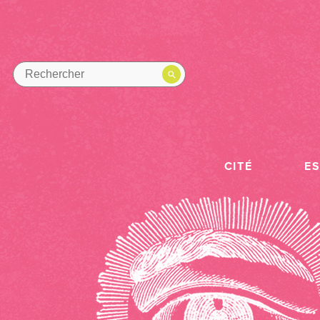
CITÉ
E