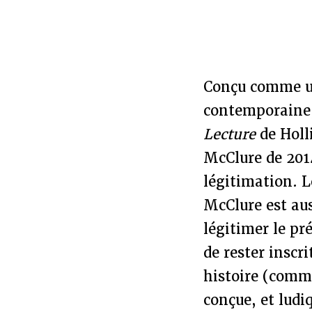
Conçu comme un
contemporaine,
Lecture
de Hol
McClure de 2014
légitimation. L
McClure est au
légitimer le pr
de rester inscri
histoire (comm
conçue, et ludi