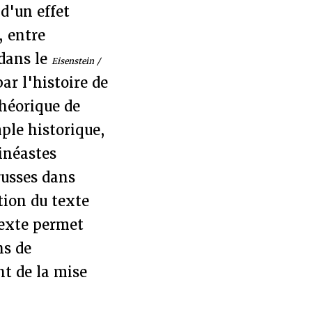
d'un effet
, entre
 dans le
Eisenstein /
ar l'histoire de
théorique de
ple historique,
inéastes
russes dans
tion du texte
texte permet
ns de
t de la mise