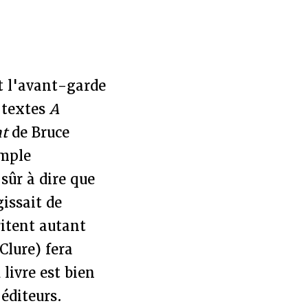
t l'avant-garde
 textes
A
t
de Bruce
imple
sûr à dire que
issait de
ritent autant
cClure) fera
livre est bien
éditeurs.