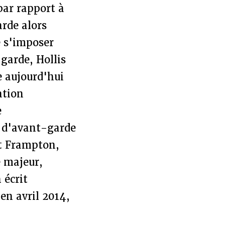
par rapport à
rde alors
e s'imposer
garde, Hollis
 aujourd'hui
ation
e
s d'avant-garde
et Frampton,
e majeur,
 écrit
 en avril 2014,