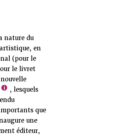
la nature du
artistique, en
nal (pour le
ur le livret
 nouvelle
, lesquels
rendu
 importants que
inaugure une
ement éditeur,