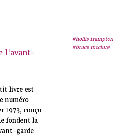
#hollis frampton
#bruce mcclure
e l'avant-
.
t livre est
 le numéro
r 1973, conçu
ne fondent la
avant-garde