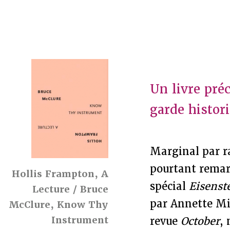
Un livre pré
garde histor
Marginal par ra
pourtant remarq
Hollis Frampton, A
spécial
Eisenst
Lecture / Bruce
par Annette Mi
McClure, Know Thy
Instrument
revue
October
,