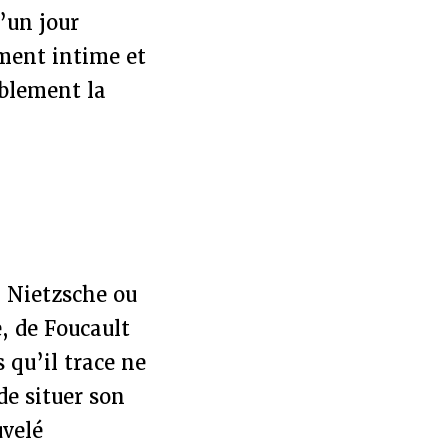
’un jour
iment intime et
ablement la
, Nietzsche ou
, de Foucault
 qu’il trace ne
de situer son
uvelé