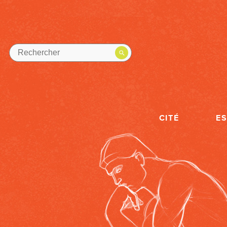
CITÉ
E