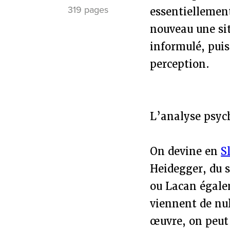
319 pages
essentiellement
nouveau une si
informulé, pui
perception.
L’analyse psyc
On devine en
S
Heidegger, du 
ou Lacan égale
viennent de nul
œuvre, on peut 