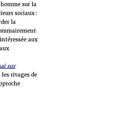
l’homme sur la
ieurs sociaux :
der la
t sommairement
 intéressée aux
’aux
ai sur
 les rivages de
approche