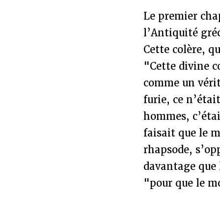
Le premier chap
l’Antiquité gr
Cette colère, q
"Cette divine co
comme un vérit
furie, ce n’éta
hommes, c’était
faisait que le 
rhapsode, s’opp
davantage que l
"pour que le mo