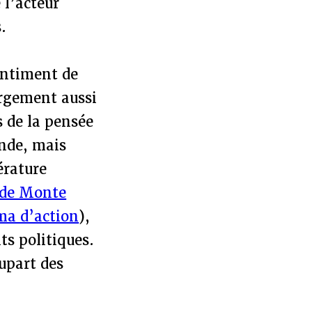
 l’acteur
.
sentiment de
argement aussi
 de la pensée
onde, mais
érature
de Monte
ma d’action
),
s politiques.
lupart des