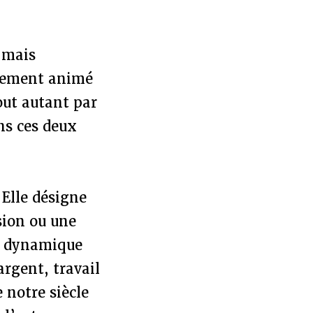
 mais
ulement animé
out autant par
ns ces deux
 Elle désigne
sion ou une
ne dynamique
argent, travail
e notre siècle