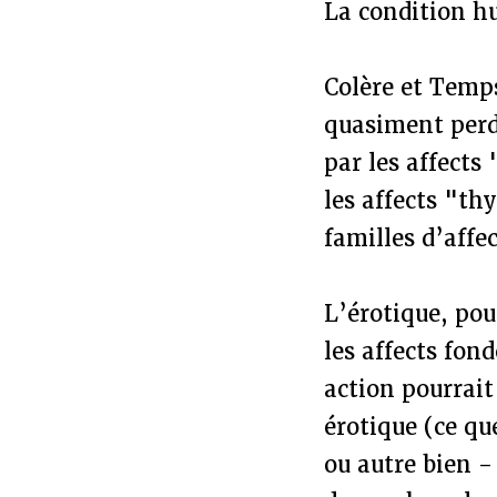
La condition h
Colère et Temp
quasiment perd
par les affects
les affects "th
familles d’affec
L’érotique, pou
les affects fon
action pourrai
érotique (ce que
ou autre bien - 