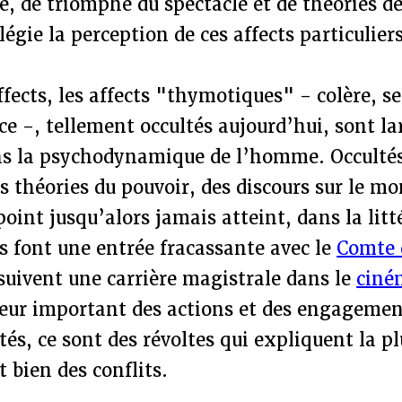
, de triomphe du spectacle et de théories de
légie la perception de ces affects particuliers
affects, les affects "thymotiques" - colère, 
ce -, tellement occultés aujourd’hui, sont l
s la psychodynamique de l’homme. Occultés
 théories du pouvoir, des discours sur le m
point jusqu’alors jamais atteint, dans la litt
ls font une entrée fracassante avec le
Comte 
suivent une carrière magistrale dans le
ciné
teur important des actions et des engagement
rtés, ce sont des révoltes qui expliquent la p
 bien des conflits.