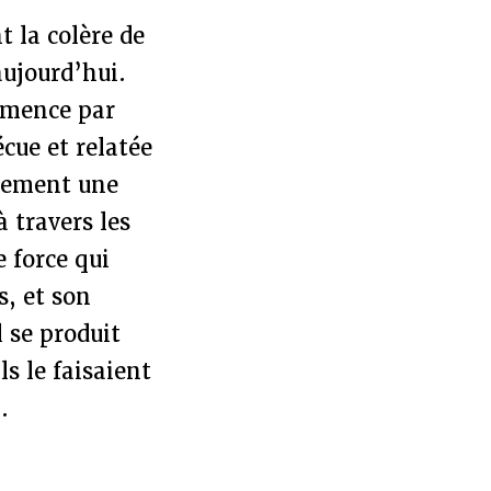
t la colère de
aujourd’hui.
mence par
écue et relatée
ulement une
à travers les
 force qui
s, et son
 se produit
ls le faisaient
.