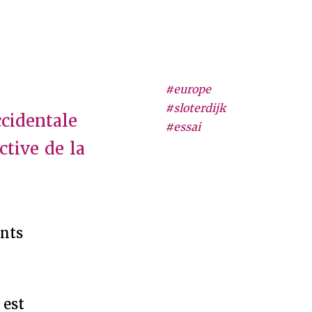
#europe
#sloterdijk
ccidentale
#essai
ctive de la
ants
 est