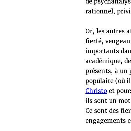
de psychanalyse
rationnel, privi
Or, les autres 
fierté, vengean
importants dan
académique, des
présents, à un 
populaire (où i
Christo
et pour
ils sont un mo
Ce sont des fie
engagements et