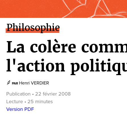
Philosophie
La colère com
l'action politiq
Henri VERDIER
PAR
Publication • 22 février 2008
Lecture • 25 minutes
Version PDF