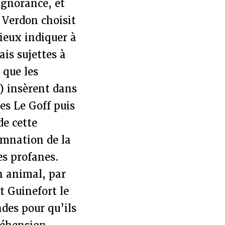
’ignorance, et
. Verdon choisit
ieux indiquer à
ais sujettes à
 que les
) insèrent dans
es Le Goff puis
de cette
damnation de la
es profanes.
n animal, par
t Guinefort le
des pour qu’ils