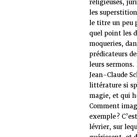
religieuses, jur
les superstitio
le titre un peu
quel point les 
moqueries, dan
prédicateurs d
leurs sermons.
Jean-Claude Sch
littérature si 
magie, et qui h
Comment imagine
exemple ? C’es
lévrier, sur le