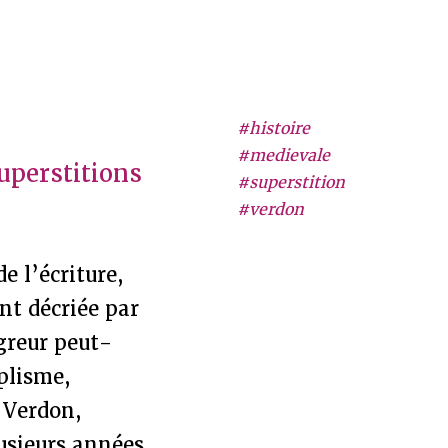
#histoire
#medievale
uperstitions
#superstition
#verdon
e l’écriture,
nt décriée par
igreur peut-
plisme,
. Verdon,
lusieurs années