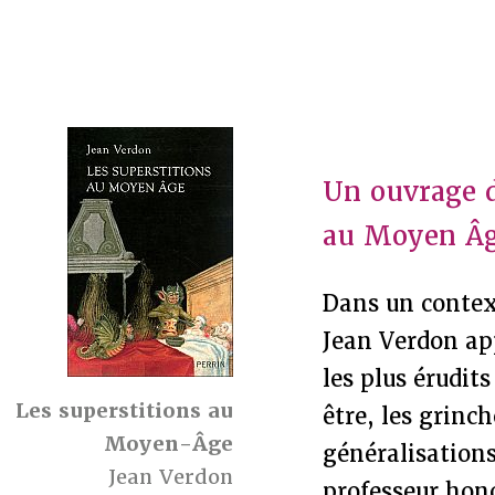
Un ouvrage d
au Moyen Â
Dans un context
Jean Verdon app
les plus érudits
Les superstitions au
être, les grinc
Moyen-Âge
généralisations
Jean Verdon
professeur hono