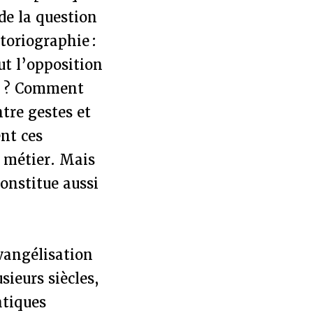
de la question
storiographie :
ut l’opposition
e" ? Comment
tre gestes et
ent ces
e métier. Mais
constitue aussi
vangélisation
sieurs siècles,
atiques