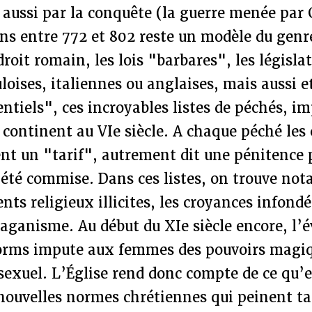
 aussi par la conquête (la guerre menée pa
ns entre 772 et 802 reste un modèle du genre
roit romain, les lois "barbares", les législa
uloises, italiennes ou anglaises, mais aussi e
tiels", ces incroyables listes de péchés, i
e continent au VIe siècle. A chaque péché les 
nt un "tarif", autrement dit une pénitence 
a été commise. Dans ces listes, on trouve n
ts religieux illicites, les croyances infondée
paganisme. Au début du XIe siècle encore, l’é
orms impute aux femmes des pouvoirs magiq
r sexuel. L’Église rend donc compte de ce qu’e
nouvelles normes chrétiennes qui peinent ta