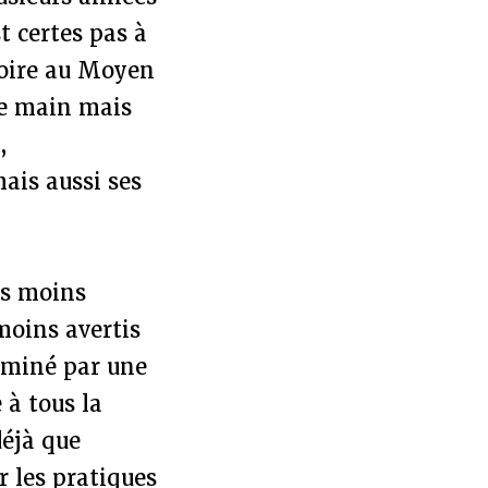
t certes pas à
Boire au Moyen
de main mais
,
ais aussi ses
pas moins
moins avertis
ominé par une
 à tous la
déjà que
r les pratiques