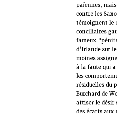
païennes, mais
contre les Saxo
témoignent le d
conciliaires ga
fameux "péniten
d’Irlande sur l
moines assigne
à la faute qui 
les comportemen
résiduelles du 
Burchard de W
attiser le dési
des écarts aux 