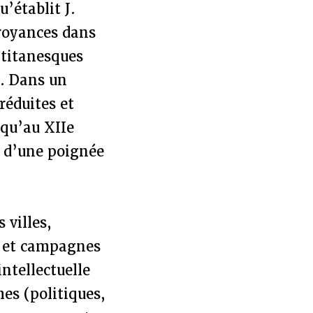
’établit J.
croyances dans
 titanesques
e. Dans un
éduites et
squ’au XIIe
e d’une poignée
 villes,
es et campagnes
intellectuelle
mes (politiques,