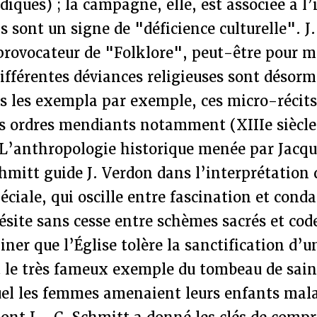
idiques) ; la campagne, elle, est associée à l
ns sont un signe de "déficience culturelle". J
 provocateur de "Folklore", peut-être pour m
différentes déviances religieuses sont désorm
s les exempla par exemple, ces micro-récits
es ordres mendiants notamment (XIIIe siècle
 L’anthropologie historique menée par Jacqu
mitt guide J. Verdon dans l’interprétation 
spéciale, qui oscille entre fascination et con
ésite sans cesse entre schèmes sacrés et cod
r que l’Église tolère la sanctification d’u
t le très fameux exemple du tombeau de sain
quel les femmes amenaient leurs enfants mala