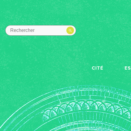
CITÉ
E