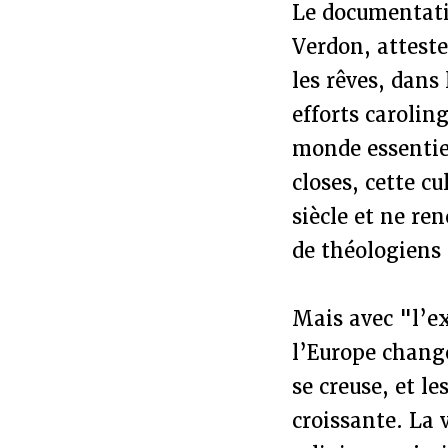
Le documentatio
Verdon, atteste
les rêves, dans
efforts carolin
monde essentie
closes, cette cu
siècle et ne re
de théologiens 
Mais avec "l’e
l’Europe change
se creuse, et l
croissante. La 