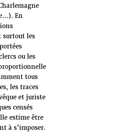
r Charlemagne
...). En
tions
t surtout les
mportées
clercs ou les
proportionnelle
otamment tous
s, les traces
vêque et juriste
ues censés
lle estime être
nt à s’imposer.