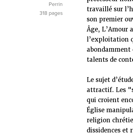
Perrin
travaillé sur l
318 pages
son premier ou
Âge, L’Amour a
l’exploitation q
abondamment cit
talents de cont
Le sujet d’étud
attractif. Les 
qui croient en
Église manipula
religion chréti
dissidences et 