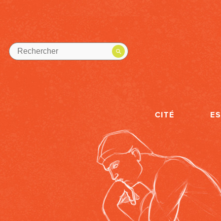
CITÉ
E