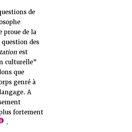
questions de
losophe
e proue de la
e question des
tation
est
n culturelle"
lons que
corps genré à
 langage. A
isement
e plus fortement
.