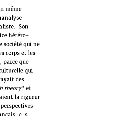
s un même
hanalyse
aliste. Son
ice hétéro-
e société qui ne
s corps et les
s, parce que
culturelle qui
rayait des
h theory
" et
aient la rigueur
 perspectives
rançais-e-s