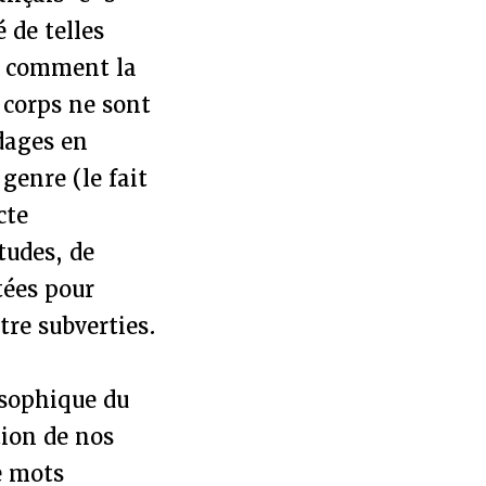
é de telles
ir comment la
 corps ne sont
udages en
genre (le fait
cte
tudes, de
tées pour
tre subverties.
osophique du
tion de nos
e mots