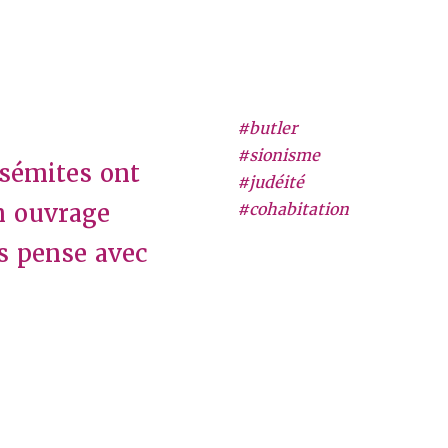
#butler
#sionisme
isémites ont
#judéité
un ouvrage
#cohabitation
is pense avec