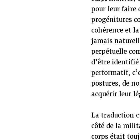
pour leur faire 
progénitures co
cohérence et la
jamais naturell
perpétuelle com
d’être identif
performatif, c’
postures, de no
acquérir leur l
La traduction c
côté de la mili
corps était tou