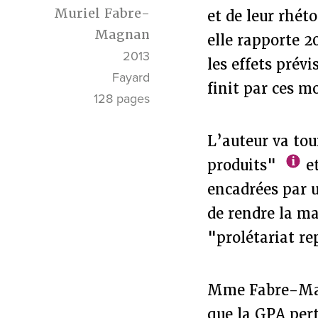
Muriel Fabre-
et de leur rhéto
Magnan
elle rapporte 2
2013
les effets prév
Fayard
finit par ces m
128 pages
L’auteur va tou
produits"
et
encadrées par u
de rendre la m
"prolétariat r
Mme Fabre-Magn
que la GPA pert