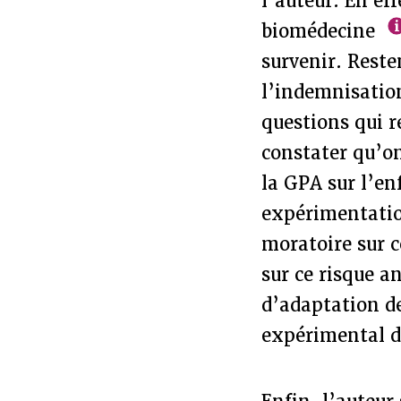
l’auteur. En eff
biomédecine
survenir. Reste
l’indemnisation
questions qui re
constater qu’on
la GPA sur l’en
expérimentation
moratoire sur 
sur ce risque a
d’adaptation de
expérimental d