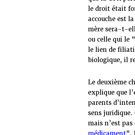
le droit était 
accouche est la
mère sera-t-ell
ou celle qui le
le lien de fili
biologique, il r
Le deuxième cha
explique que l’
parents d’inten
sens juridique. 
mais n’est pas 
médicament
". 