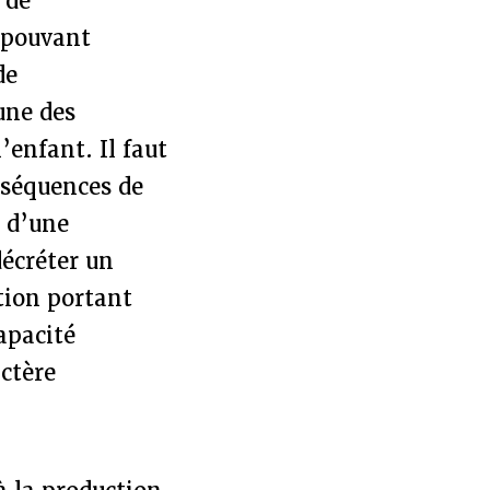
 de
s pouvant
de
une des
’enfant. Il faut
nséquences de
à d’une
décréter un
tion portant
apacité
actère