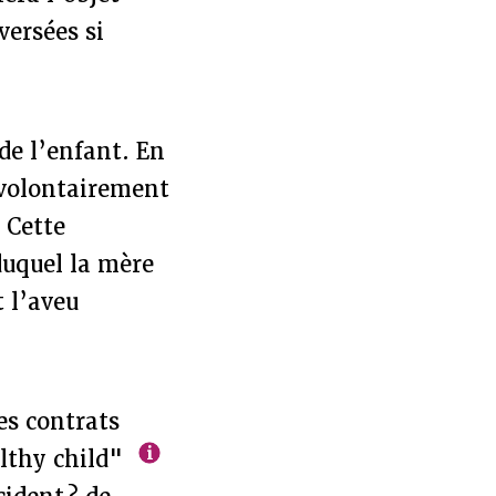
versées si
de l’enfant. En
 volontairement
. Cette
uquel la mère
t l’aveu
es contrats
althy child"