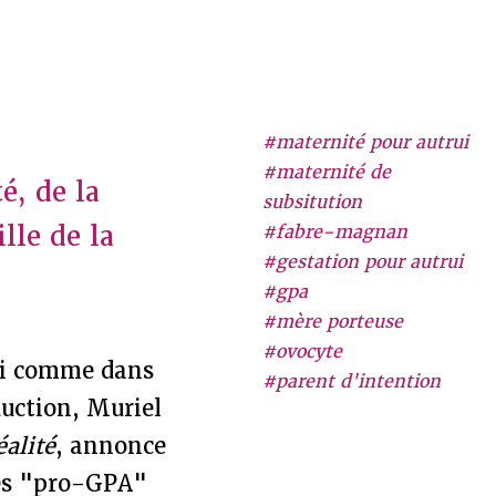
#maternité pour autrui
#maternité de
é, de la
subsitution
lle de la
#fabre-magnan
#gestation pour autrui
#gpa
#mère porteuse
#ovocyte
rui comme dans
#parent d'intention
duction, Muriel
éalité
, annonce
des "pro-GPA"