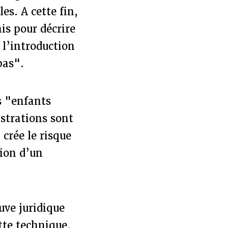
es. A cette fin,
s pour décrire
, l’introduction
pas".
s "enfants
strations sont
crée le risque
tion d’un
uve juridique
tte technique,