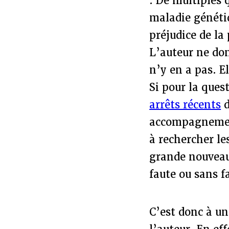
. De multiples q
maladie génétiq
préjudice de la
L’auteur ne don
n’y en a pas. E
Si pour la ques
arrêts récents
d
accompagnement
à rechercher le
grande nouveau
faute ou sans f
C’est donc à un