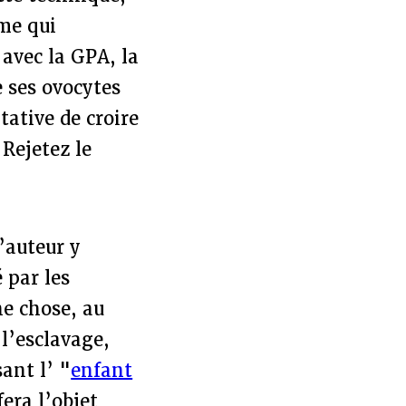
mme qui
 avec la GPA, la
e ses ovocytes
tative de croire
Rejetez le
’auteur y
 par les
ne chose, au
 l’esclavage,
ant l’ "
enfant
era l’objet