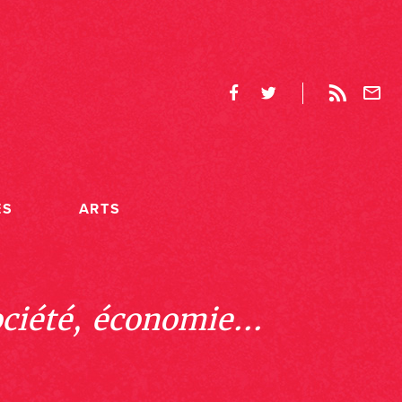
ES
ARTS
ociété, économie...