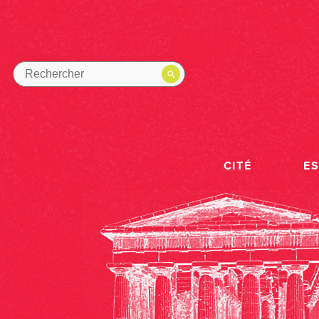
CITÉ
E