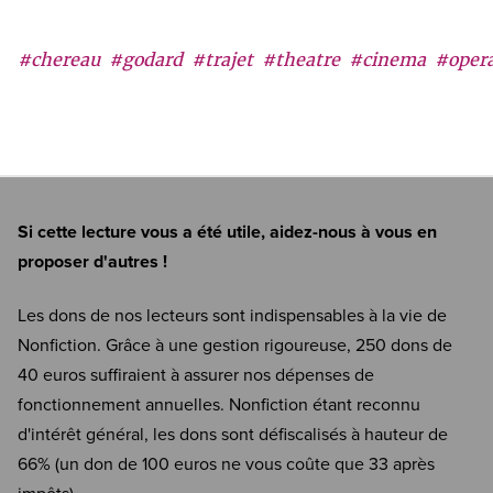
#chereau
#godard
#trajet
#theatre
#cinema
#oper
Si cette lecture vous a été utile, aidez-nous à vous en
proposer d'autres !
Les dons de nos lecteurs sont indispensables à la vie de
Nonfiction. Grâce à une gestion rigoureuse, 250 dons de
40 euros suffiraient à assurer nos dépenses de
fonctionnement annuelles. Nonfiction étant reconnu
d'intérêt général, les dons sont défiscalisés à hauteur de
66% (un don de 100 euros ne vous coûte que 33 après