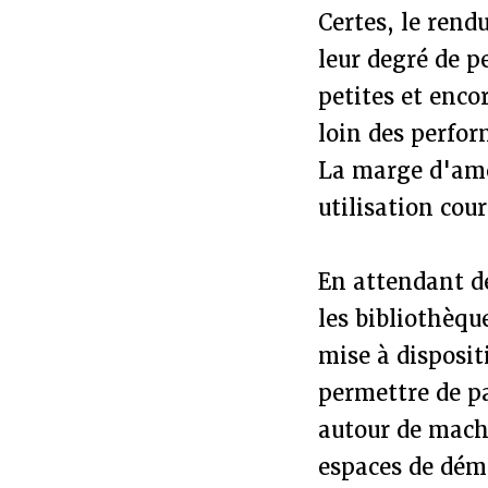
Certes, le rend
leur degré de 
petites et enco
loin des perfor
La marge d'amé
utilisation cou
En attendant de
les bibliothèqu
mise à disposit
permettre de pa
autour de mach
espaces de dém