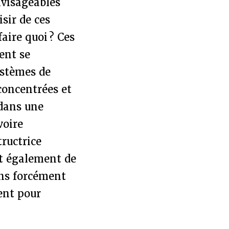
nvisageables
isir de ces
aire quoi ? Ces
ent se
ystèmes de
concentrées et
 dans une
voire
tructrice
nt également de
ns forcément
ent pour