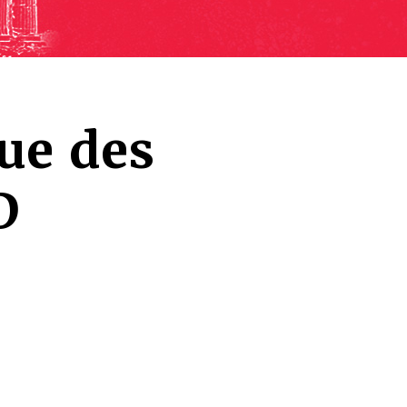
ue des
D