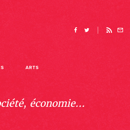
ES
ARTS
ociété, économie...