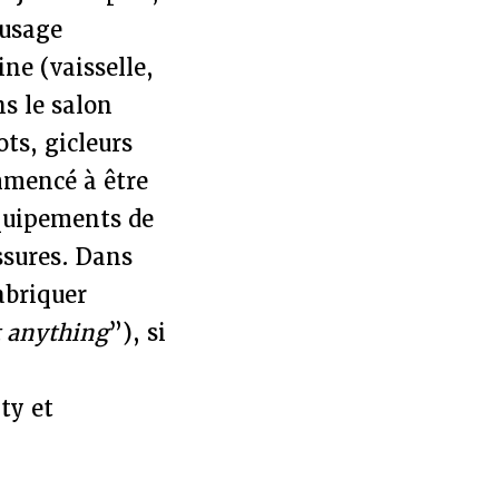
 usage
ne (vaisselle,
ns le salon
ots, gicleurs
mmencé à être
équipements de
ssures. Dans
abriquer
 anything
”), si
ty et