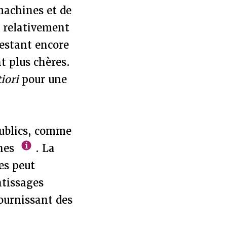
machines et de
 relativement
restant encore
t plus chères.
tiori
pour une
publics, comme
ines
. La
es peut
ntissages
ournissant des