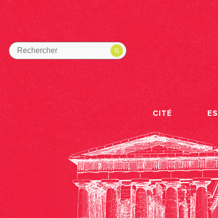
CITÉ
E