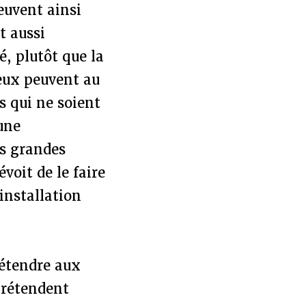
uvent ainsi
st aussi
é, plutôt que la
ieux peuvent au
cs qui ne soient
une
es grandes
oit de le faire
’installation
’étendre aux
prétendent