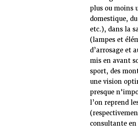
plus ou moins 
domestique, du
etc.), dans la 
(lampes et élém
d’arrosage et a
mis en avant s
sport, des mont
une vision opti
presque n'impo
l’on reprend l
(respectivement
consultante en