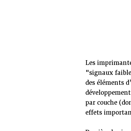
Les imprimante
"signaux faibl
des éléments d’
développements
par couche (don
effets importa