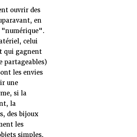
nt ouvrir des
auparavant, en
u "numérique".
tériel, celui
et qui gagnent
re partageables)
ont les envies
ir une
me, si la
nt, la
s, des bijoux
ment les
objets simples,