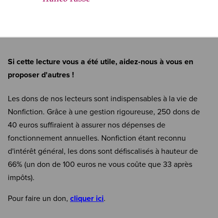
Si cette lecture vous a été utile, aidez-nous à vous en
proposer d'autres !
Les dons de nos lecteurs sont indispensables à la vie de
Nonfiction. Grâce à une gestion rigoureuse, 250 dons de
40 euros suffiraient à assurer nos dépenses de
fonctionnement annuelles. Nonfiction étant reconnu
d'intérêt général, les dons sont défiscalisés à hauteur de
66% (un don de 100 euros ne vous coûte que 33 après
impôts).
Pour faire un don,
cliquer ici
.