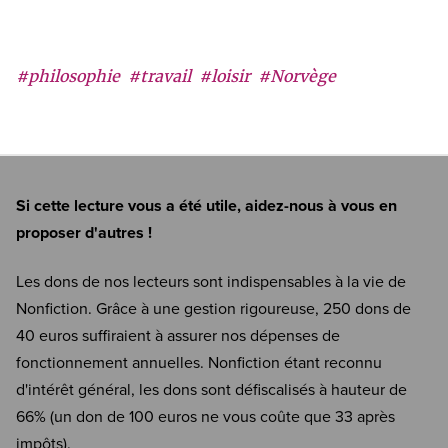
#philosophie
#travail
#loisir
#Norvège
Si cette lecture vous a été utile, aidez-nous à vous en
proposer d'autres !
Les dons de nos lecteurs sont indispensables à la vie de
Nonfiction. Grâce à une gestion rigoureuse, 250 dons de
40 euros suffiraient à assurer nos dépenses de
fonctionnement annuelles. Nonfiction étant reconnu
d'intérêt général, les dons sont défiscalisés à hauteur de
66% (un don de 100 euros ne vous coûte que 33 après
impôts).