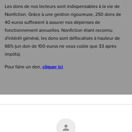
Les dons de nos lecteurs sont indispensables à la vie de
Nonfiction. Grâce à une gestion rigoureuse, 250 dons de
40 euros suffiraient à assurer nos dépenses de
fonctionnement annuelles. Nonfiction étant reconnu
d'intérêt général, les dons sont défiscalisés à hauteur de
66% (un don de 100 euros ne vous coûte que 33 après
impôts).
Pour faire un don,
cliquer ici
.