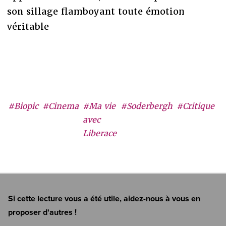
son sillage flamboyant toute émotion
véritable
#Biopic
#Cinema
#Ma vie
#Soderbergh
#Critique
avec
Liberace
Si cette lecture vous a été utile, aidez-nous à vous en
proposer d'autres !