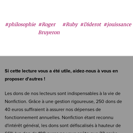
#philosophie
#Roger
#Ruby
#Diderot
#jouissance
Bruyeron
Si cette lecture vous a été utile, aidez-nous à vous en
proposer d'autres !
Les dons de nos lecteurs sont indispensables à la vie de
Nonfiction. Grâce à une gestion rigoureuse, 250 dons de
40 euros suffiraient à assurer nos dépenses de
fonctionnement annuelles. Nonfiction étant reconnu
d'intérêt général, les dons sont défiscalisés à hauteur de