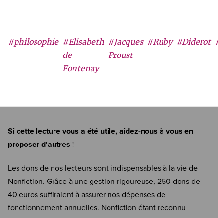
#philosophie
#Elisabeth
#Jacques
#Ruby
#Diderot
de
Proust
Fontenay
Si cette lecture vous a été utile, aidez-nous à vous en
proposer d'autres !
Les dons de nos lecteurs sont indispensables à la vie de
Nonfiction. Grâce à une gestion rigoureuse, 250 dons de
40 euros suffiraient à assurer nos dépenses de
fonctionnement annuelles. Nonfiction étant reconnu