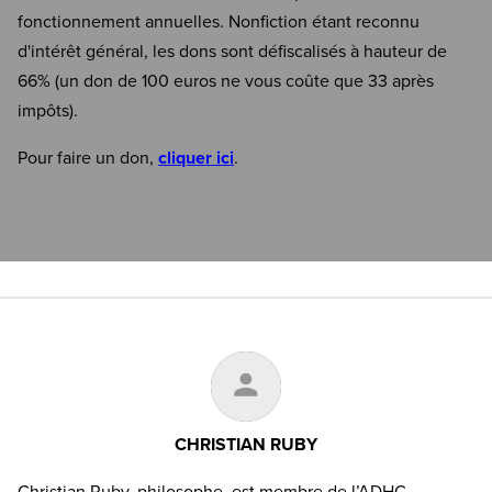
fonctionnement annuelles. Nonfiction étant reconnu
d'intérêt général, les dons sont défiscalisés à hauteur de
66% (un don de 100 euros ne vous coûte que 33 après
impôts).
Pour faire un don,
cliquer ici
.
CHRISTIAN RUBY
Christian Ruby, philosophe, est membre de l’ADHC