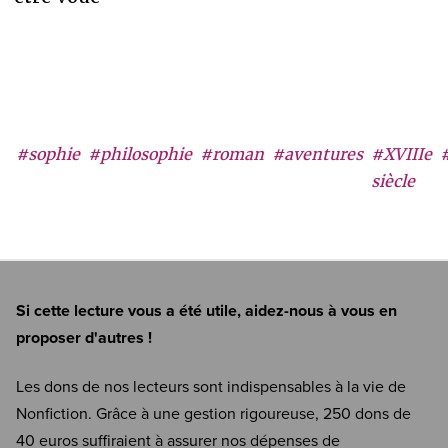
#sophie
#philosophie
#roman
#aventures
#XVIIIe
siècle
Si cette lecture vous a été utile, aidez-nous à vous en
proposer d'autres !
Les dons de nos lecteurs sont indispensables à la vie de
Nonfiction. Grâce à une gestion rigoureuse, 250 dons de
40 euros suffiraient à assurer nos dépenses de