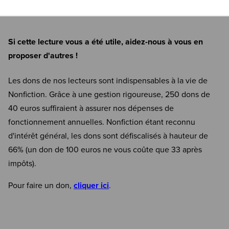
Si cette lecture vous a été utile, aidez-nous à vous en
proposer d'autres !
Les dons de nos lecteurs sont indispensables à la vie de
Nonfiction. Grâce à une gestion rigoureuse, 250 dons de
40 euros suffiraient à assurer nos dépenses de
fonctionnement annuelles. Nonfiction étant reconnu
d'intérêt général, les dons sont défiscalisés à hauteur de
66% (un don de 100 euros ne vous coûte que 33 après
impôts).
Pour faire un don,
cliquer ici
.