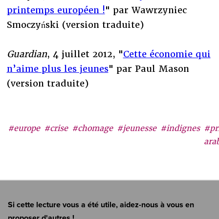
printemps européen !
" par Wawrzyniec
Smoczyński (version traduite)
Guardian
, 4 juillet 2012, "
Cette économie qui
n’aime plus les jeunes
" par Paul Mason
(version traduite)
#europe
#crise
#chomage
#jeunesse
#indignes
#pr
ara
Si cette lecture vous a été utile, aidez-nous à vous en
proposer d'autres !