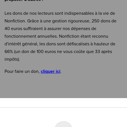
Les dons de nos lecteurs sont indispensables à la vie de
Nonfiction. Grâce à une gestion rigoureuse, 250 dons de
40 euros suffiraient à assurer nos dépenses de
fonctionnement annuelles. Nonfiction étant reconnu
d'intérêt général, les dons sont défiscalisés à hauteur de
66% (un don de 100 euros ne vous coûte que 33 après
impôts).
Pour faire un don,
cliquer ici
.