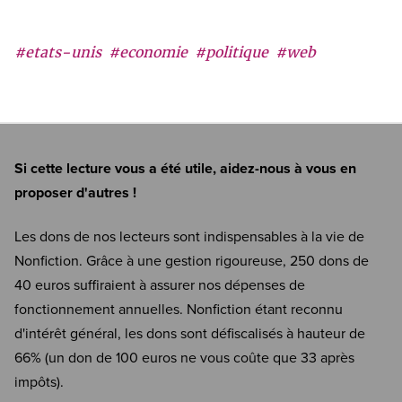
#etats-unis
#economie
#politique
#web
Si cette lecture vous a été utile, aidez-nous à vous en
proposer d'autres !
Les dons de nos lecteurs sont indispensables à la vie de
Nonfiction. Grâce à une gestion rigoureuse, 250 dons de
40 euros suffiraient à assurer nos dépenses de
fonctionnement annuelles. Nonfiction étant reconnu
d'intérêt général, les dons sont défiscalisés à hauteur de
66% (un don de 100 euros ne vous coûte que 33 après
impôts).