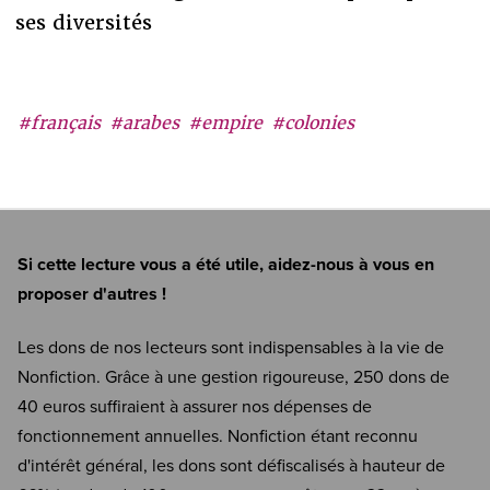
ses diversités
#français
#arabes
#empire
#colonies
Si cette lecture vous a été utile, aidez-nous à vous en
proposer d'autres !
Les dons de nos lecteurs sont indispensables à la vie de
Nonfiction. Grâce à une gestion rigoureuse, 250 dons de
40 euros suffiraient à assurer nos dépenses de
fonctionnement annuelles. Nonfiction étant reconnu
d'intérêt général, les dons sont défiscalisés à hauteur de