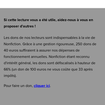
Si cette lecture vous a été utile, aidez-nous à vous en
proposer d'autres !
Les dons de nos lecteurs sont indispensables à la vie de
Nonfiction. Grâce à une gestion rigoureuse, 250 dons de
40 euros suffiraient à assurer nos dépenses de
fonctionnement annuelles. Nonfiction étant reconnu
d'intérêt général, les dons sont défiscalisés à hauteur de
66% (un don de 100 euros ne vous coûte que 33 après
impôts).
Pour faire un don,
cliquer ici
.