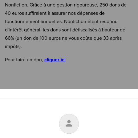
Nonfiction. Grâce à une gestion rigoureuse, 250 dons de
40 euros suffiraient à assurer nos dépenses de
fonctionnement annuelles. Nonfiction étant reconnu
d'intérêt général, les dons sont défiscalisés à hauteur de
66% (un don de 100 euros ne vous coûte que 33 après
impôts).
Pour faire un don,
cliquer ici
.