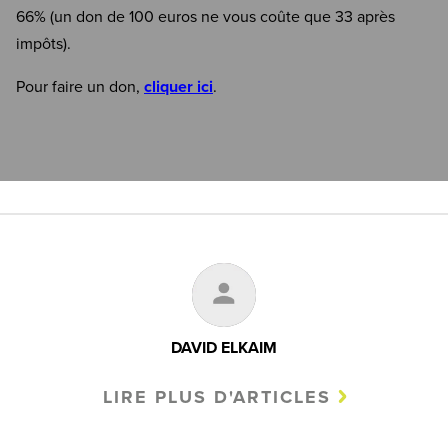
66% (un don de 100 euros ne vous coûte que 33 après
impôts).
Pour faire un don,
cliquer ici
.
DAVID ELKAIM
LIRE PLUS D'ARTICLES