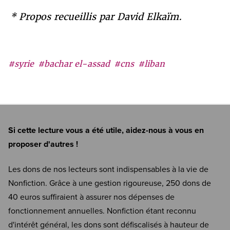
* Propos recueillis par David Elkaïm.
#syrie
#bachar el-assad
#cns
#liban
Si cette lecture vous a été utile, aidez-nous à vous en
proposer d'autres !
Les dons de nos lecteurs sont indispensables à la vie de
Nonfiction. Grâce à une gestion rigoureuse, 250 dons de
40 euros suffiraient à assurer nos dépenses de
fonctionnement annuelles. Nonfiction étant reconnu
d'intérêt général, les dons sont défiscalisés à hauteur de