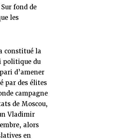
. Sur fond de
ue les
 constitué la
 politique du
e pari d’amener
é par des élites
econde campagne
ntats de Moscou,
un Vladimir
cembre, alors
slatives en