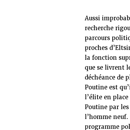
Aussi improbabl
recherche rigou
parcours politi
proches d’Eltsi
la fonction su
que se livrent l
déchéance de pl
Poutine est qu
l’élite en plac
Poutine par les
l’homme neuf. 
programme polit