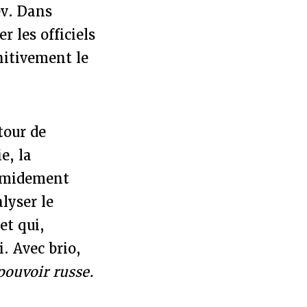
ev. Dans
 les officiels
initivement le
tour de
e, la
timidement
lyser le
et qui,
. Avec brio,
ouvoir russe.