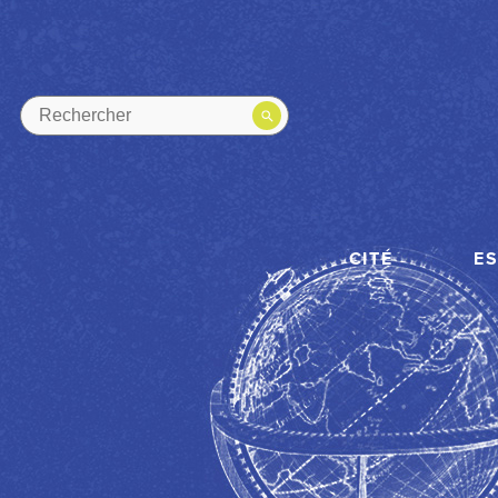
CITÉ
E