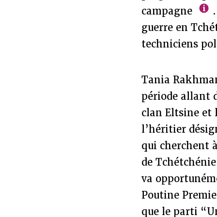
campagne
.
guerre en Tchét
techniciens pol
Tania Rakhmano
période allant 
clan Eltsine et
l’héritier dési
qui cherchent à
de Tchétchénie,
va opportunémen
Poutine Premie
que le parti “U