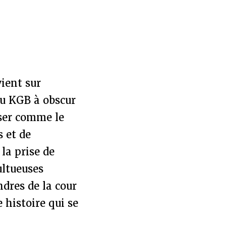
vient sur
du KGB à obscur
ser comme le
s et de
la prise de
ultueuses
dres de la cour
histoire qui se