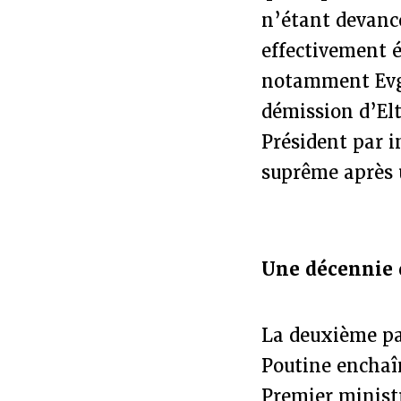
n’étant devancé
effectivement é
notamment Evge
démission d’Elt
Président par i
suprême après u
Une décennie 
La deuxième pa
Poutine enchaî
Premier minist