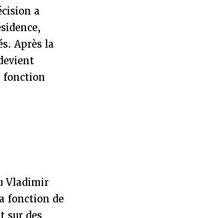
écision a
ésidence,
s. Après la
devient
a fonction
u Vladimir
a fonction de
t sur des