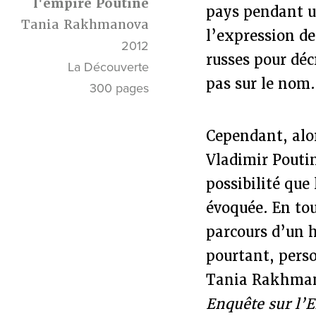
l'empire Poutine
pays pendant u
Tania Rakhmanova
l’expression de
2012
russes pour déc
La Découverte
pas sur le nom.
300 pages
Cependant, alor
Vladimir Poutin
possibilité que
évoquée. En tou
parcours d’un 
pourtant, perso
Tania Rakhmano
Enquête sur l’