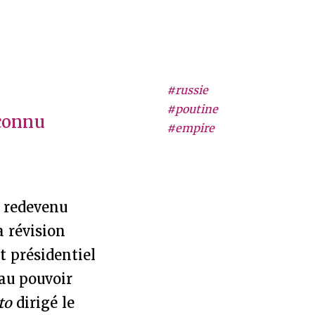
#russie
#poutine
connu
#empire
t redevenu
a révision
t présidentiel
 au pouvoir
to
dirigé le