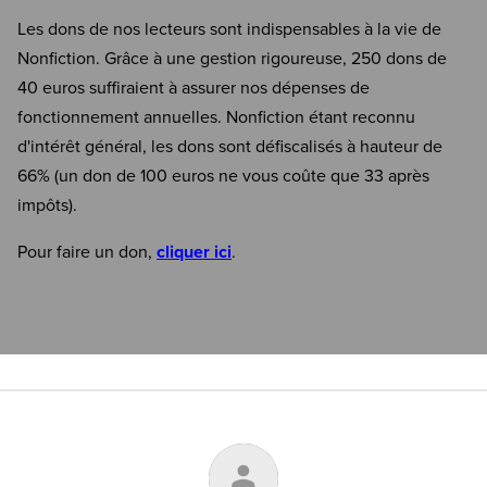
Les dons de nos lecteurs sont indispensables à la vie de
Nonfiction. Grâce à une gestion rigoureuse, 250 dons de
40 euros suffiraient à assurer nos dépenses de
fonctionnement annuelles. Nonfiction étant reconnu
d'intérêt général, les dons sont défiscalisés à hauteur de
66% (un don de 100 euros ne vous coûte que 33 après
impôts).
Pour faire un don,
cliquer ici
.